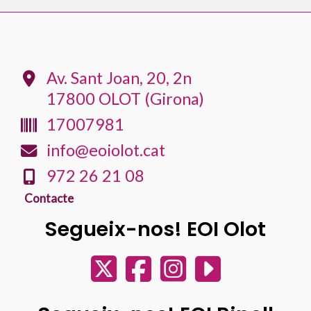
Av. Sant Joan, 20, 2n
17800 OLOT (Girona)
17007981
info@eoiolot.cat
972 26 21 08
Contacte
Segueix-nos! EOI Olot