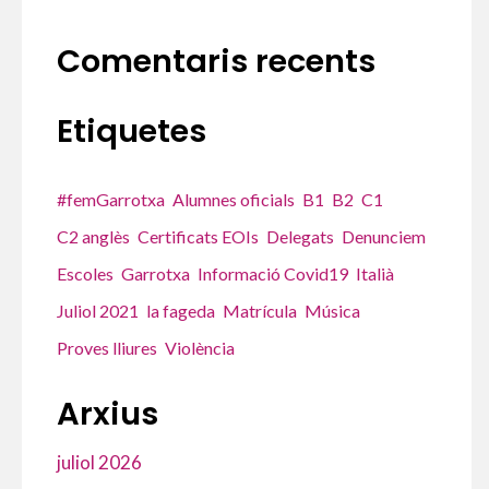
Comentaris recents
Etiquetes
#femGarrotxa
Alumnes oficials
B1
B2
C1
C2 anglès
Certificats EOIs
Delegats
Denunciem
Escoles
Garrotxa
Informació Covid19
Italià
Juliol 2021
la fageda
Matrícula
Música
Proves lliures
Violència
Arxius
juliol 2026