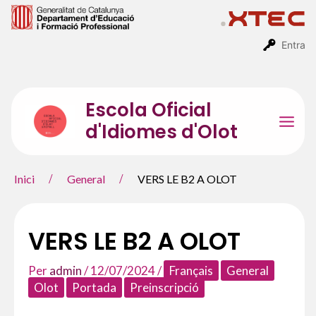
Vés
al
contingut
Entra
Escola Oficial
d'Idiomes d'Olot
Mai
Men
Inici
General
VERS LE B2 A OLOT
VERS LE B2 A OLOT
Per
admin
/
12/07/2024
/
Français
General
Olot
Portada
Preinscripció