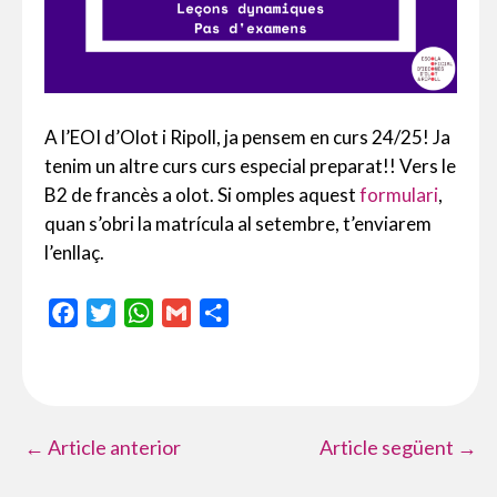
A l’EOI d’Olot i Ripoll, ja pensem en curs 24/25! Ja
tenim un altre curs curs especial preparat!! Vers le
B2 de francès a olot. Si omples aquest
formulari
,
quan s’obri la matrícula al setembre, t’enviarem
l’enllaç.
F
T
W
G
C
a
w
h
m
o
c
i
a
a
m
e
t
t
i
p
b
t
s
l
a
←
Article anterior
Article següent
→
o
e
A
r
o
r
p
t