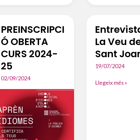
25
–
TERMINI
PREINSCRIPCI
Entrevist
OBERT!
Ó OBERTA
La Veu d
CURS 2024-
Sant Joa
25
19/07/2024
02/09/2024
Entrevista
Llegeix més »
a
La
Veu
de
Sant
Joan