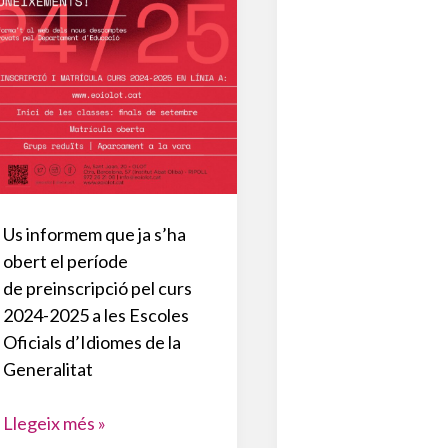
Us informem que ja s’ha
obert el període
de preinscripció pel curs
2024-2025 a les Escoles
Oficials d’Idiomes de la
Generalitat
PREINSCRIPCIÓ
Llegeix més »