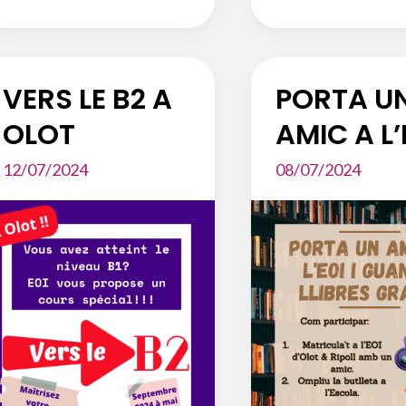
OBERTA
CURS
2024-
25
VERS LE B2 A
PORTA U
OLOT
AMIC A L’
12/07/2024
08/07/2024