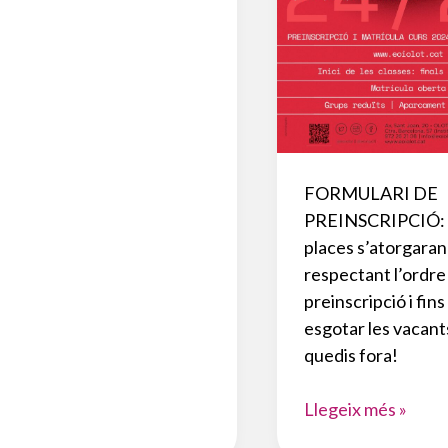
FINESTRA
DE
TV
OLOT
FORMULARI DE
PREINSCRIPCIÓ:
places s’atorgaran
respectant l’ordre
preinscripció i fins
esgotar les vacant
quedis fora!
PREINSCRIPCIÓ
Llegeix més »
24-