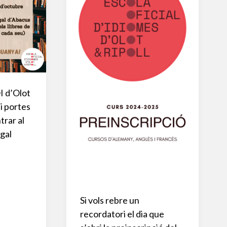
OI d’Olot
hi portes
trar al
egal
Si vols rebre un
recordatori el dia que