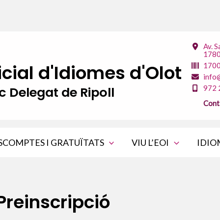
Av. S
1780
icial d'Idiomes d'Olot
170
info
c Delegat de Ripoll
972 
Cont
SCOMPTES I GRATUÏTATS
VIU L’EOI
IDIO
Preinscripció