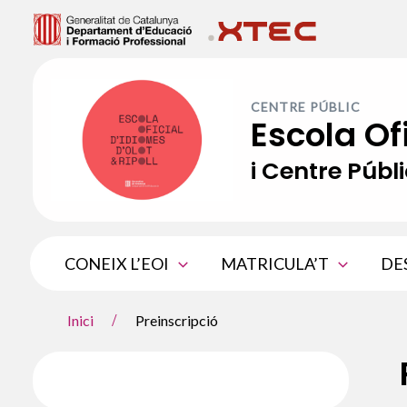
Vés
al
contingut
CENTRE PÚBLIC
Escola Of
i Centre Públi
CONEIX L’EOI
MATRICULA’T
DE
Inici
Preinscripció