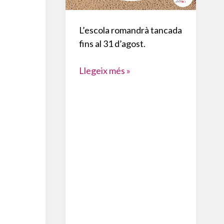
L’escola romandrà tancada
fins al 31 d’agost.
TORNEM
Llegeix més »
EL
2
DE
SETEMBRE