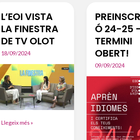
L’EOI VISTA
PREINSCR
LA FINESTRA
Ó 24-25 
DE TV OLOT
TERMINI
OBERT!
18/09/2024
09/09/2024
L’EOI
Llegeix més »
VISTA
LA