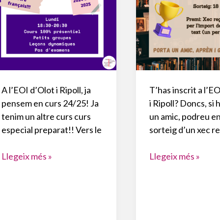
A l’EOI d’Olot i Ripoll, ja
T’has inscrit a l’E
pensem en curs 24/25! Ja
i Ripoll? Doncs, si 
tenim un altre curs curs
un amic, podreu en
especial preparat!! Vers le
sorteig d’un xec r
VERS
PORTA
Llegeix més »
Llegeix més »
LE
UN
B2
AMIC
A
A
OLOT
L’EOI