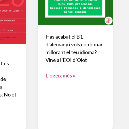
Has acabat el B1
d’alemany i vols continuar
millorant el teu idioma?
Vine a l’EOI d’Olot
 Les
RICHTUNG
Llegeix més »
 de
B2
 a
A
s. No et
OLOT