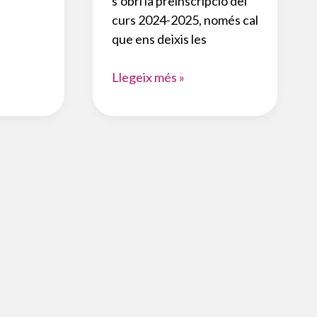
s’obri la preinscripció del
curs 2024-2025, només cal
que ens deixis les
RECORDATORI
Llegeix més »
PER
LA
PREINSCRIPCIÓ
CURS
24-
25