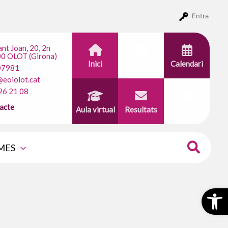
Entra
ant Joan, 20, 2n
0 OLOT (Girona)
Inici
Tràmits
Calendari
07981
@eoiolot.cat
26 21 08
acte
Aula virtual
Resultats
Títols
MES
Obr