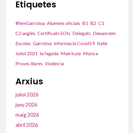
Etiquetes
#femGarrotxa
Alumnes oficials
B1
B2
C1
C2 anglès
Certificats EOIs
Delegats
Denunciem
Escoles
Garrotxa
Informació Covid19
Italià
Juliol 2021
la fageda
Matrícula
Música
Proves lliures
Violència
Arxius
juliol 2026
juny 2026
maig 2026
abril 2026