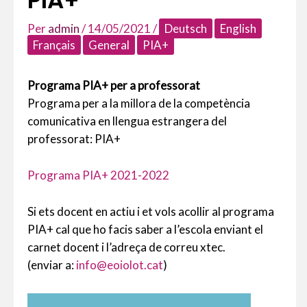
PIA+
Per
admin
/
14/05/2021
/
Deutsch
English
Français
General
PIA+
Programa PIA+ per a professorat
Programa per a la millora de la competència
comunicativa en llengua estrangera del
professorat: PIA+
Programa PIA+ 2021-2022
Si ets docent en actiu i et vols acollir al programa
PIA+ cal que ho facis saber a l’escola enviant el
carnet docent i l’adreça de correu xtec.
(enviar a:
info@eoiolot.cat
)