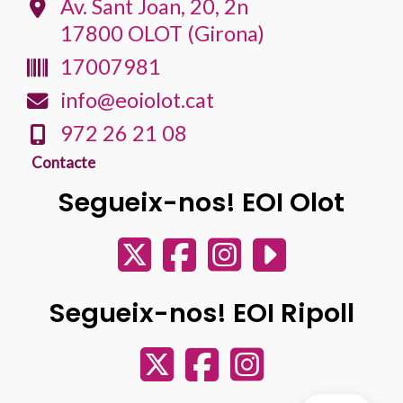
Av. Sant Joan, 20, 2n
17800 OLOT (Girona)
17007981
info@eoiolot.cat
972 26 21 08
Contacte
Segueix-nos! EOI Olot
Segueix-nos! EOI Ripoll