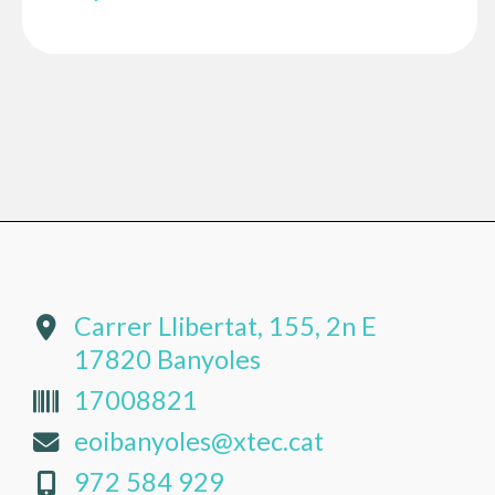
Carrer Llibertat, 155, 2n E
17820 Banyoles
17008821
eoibanyoles@xtec.cat
972 584 929