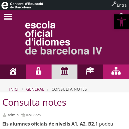
Entra
Ob
INICI
GENERAL
CONSULTA NOTES
Consulta notes
admin
02/06/25
Els alumnes oficials de nivells A1, A2, B2.1
podeu