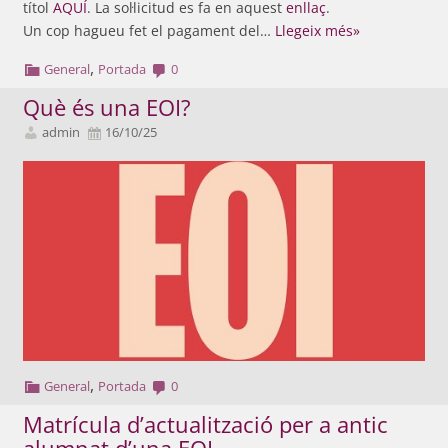
títol
AQUÍ
. La sol·licitud es fa en aquest
enllaç
.
Un cop hagueu fet el pagament del…
Llegeix més»
,
General
Portada
0
Què és una EOI?
admin
16/10/25
,
General
Portada
0
Matrícula d’actualització per a antic