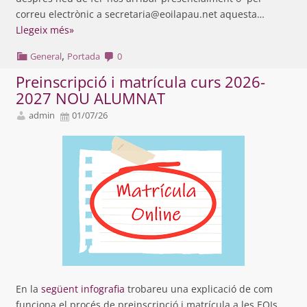
correu electrònic a secretaria@eoilapau.net aquesta…
Llegeix més»
,
General
Portada
0
Preinscripció i matrícula curs 2026-
2027 NOU ALUMNAT
admin
01/07/26
En la
següent infografia
trobareu una explicació de com
funciona el procés de preinscripció i matrícula a les EOIs