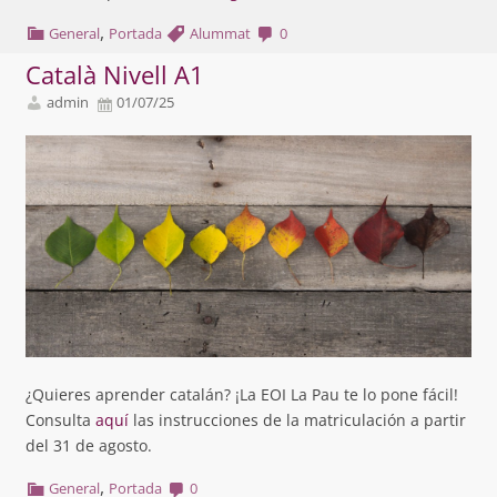
,
General
Portada
Alummat
0
Català Nivell A1
admin
01/07/25
¿Quieres aprender catalán? ¡La EOI La Pau te lo pone fácil!
Consulta
aquí
las instrucciones de la matriculación a partir
del 31 de agosto.
,
General
Portada
0