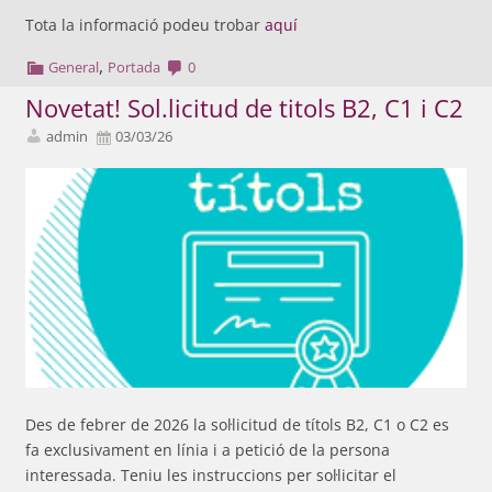
Tota la informació podeu trobar
aquí
,
General
Portada
0
Novetat! Sol.licitud de titols B2, C1 i C2
admin
03/03/26
Des de febrer de 2026 la sol·licitud de títols B2, C1 o C2 es
fa exclusivament en línia i a petició de la persona
interessada. Teniu les instruccions per sol·licitar el