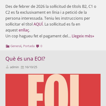
Des de febrer de 2026 la sol·licitud de títols B2, C1 o
C2 es fa exclusivament en línia i a petició de la
persona interessada. Teniu les instruccions per
sol·licitar el títol
AQUÍ
. La sol·licitud es fa en
aquest
enllaç
.
Un cop hagueu fet el pagament del…
Llegeix més»
,
General
Portada
0
Què és una EOI?
admin
16/10/25