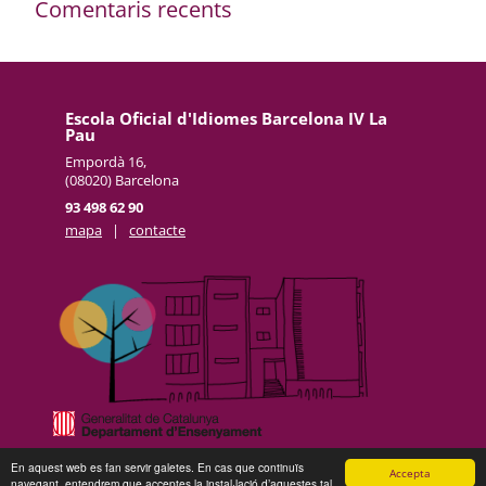
Comentaris recents
Escola Oficial d'Idiomes Barcelona IV La
Pau
Empordà 16,
(08020) Barcelona
93 498 62 90
mapa
|
contacte
En aquest web es fan servir galetes. En cas que continuïs
Avís legal
|
Sobre el web
|
© 2026 Generalitat de Catalunya |
Fet amb
Accepta
navegant, entendrem que acceptes la instal·lació d’aquestes tal