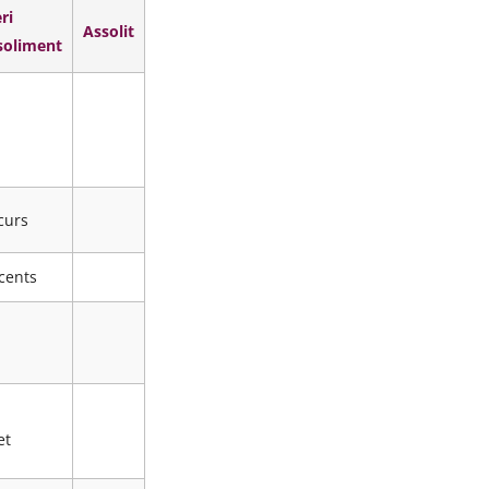
ri
Assolit
soliment
 curs
cents
et