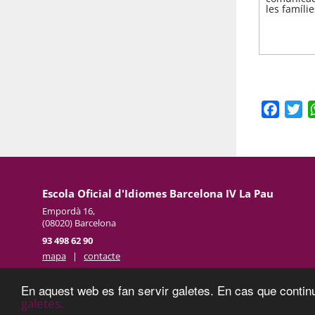
les famíli
Faceb
Tw
Escola Oficial d'Idiomes Barcelona IV La Pau
Empordà 16,
(08020) Barcelona
93 498 62 90
mapa
|
contacte
En aquest web es fan servir galetes. En cas que continu
galetes.