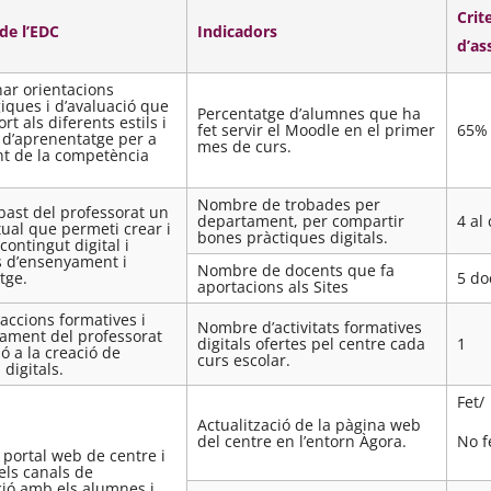
Crite
de l’EDC
Indicadors
d’as
ar orientacions
ques i d’avaluació que
Percentatge d’alumnes que ha
t als diferents estils i
fet servir el Moodle en el primer
65%
 d’aprenentatge per a
mes de curs.
nt de la competència
Nombre de trobades per
abast del professorat un
departament, per compartir
4 al
tual que permeti crear i
bones pràctiques digitals.
contingut digital i
s d’ensenyament i
Nombre de docents que fa
tge.
5 do
aportacions als Sites
accions formatives i
Nombre d’activitats formatives
rament del professorat
digitals ofertes pel centre cada
1
ó a la creació de
curs escolar.
 digitals.
Fet/
Actualització de la pàgina web
No f
del centre en l’entorn Àgora.
l portal web de centre i
els canals de
ió amb els alumnes i