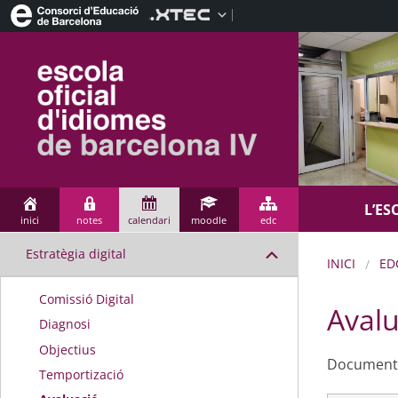
L’ES
inici
notes
calendari
moodle
edc
Estratègia digital
INICI
ED
Comissió Digital
Avalu
Diagnosi
Objectius
Document
Temportizació