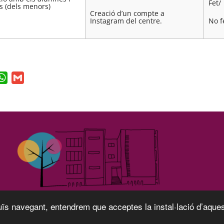
Fet/
es (dels menors)
Creació d’un compte a
No f
Instagram del centre.
ook
itter
WhatsApp
Gmail
ïs navegant, entendrem que acceptes la instal·lació d’aques
Avís legal
|
Sobre el web
|
© 2026 Generalitat de Catalunya |
Fet amb
WordPres