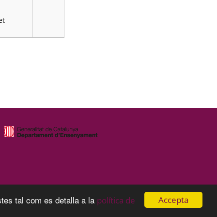
et
tes tal com es detalla a la
Accepta
política de
s