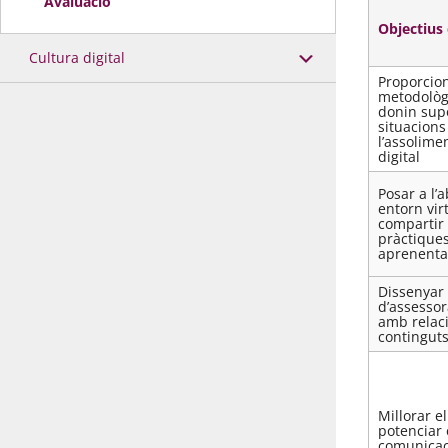
Avaluació
Objectius 
Cultura digital
Proporcion
metodològi
donin supor
situacions
l’assolime
digital
Posar a l’
entorn vir
compartir 
pràctique
aprenenta
Dissenyar 
d’assesso
amb relaci
continguts
Millorar e
potenciar 
comunicac