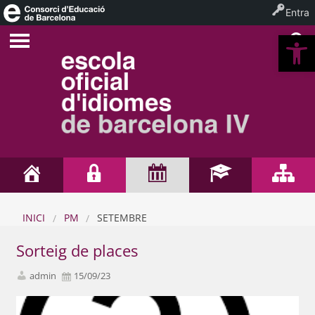
Entra
Ob
INICI
PM
SETEMBRE
Sorteig de places
admin
15/09/23