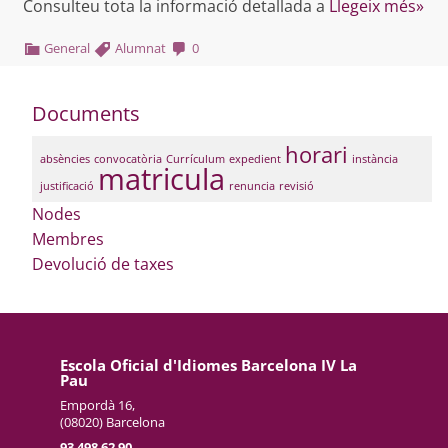
Consulteu tota la informació detallada a
Llegeix més»
General
Alumnat
0
Documents
horari
absències
convocatòria
Currículum
expedient
instància
matricula
justificació
renuncia
revisió
Nodes
Membres
Devolució de taxes
Escola Oficial d'Idiomes Barcelona IV La
Pau
Empordà 16,
(08020) Barcelona
93 498 62 90