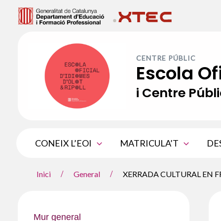
Vés
al
contingut
CENTRE PÚBLIC
Escola Of
i Centre Públi
CONEIX L’EOI
MATRICULA’T
DE
Inici
General
XERRADA CULTURAL EN F
Mur general