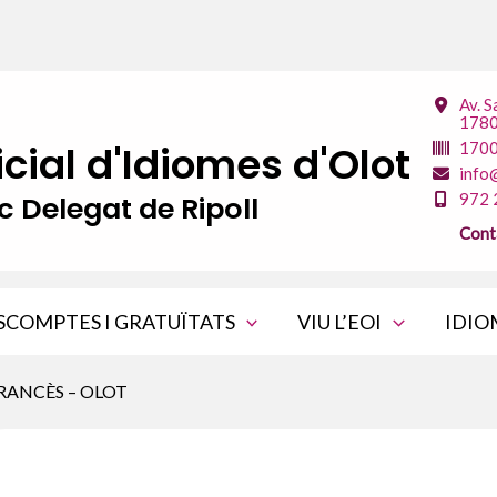
Av. S
1780
icial d'Idiomes d'Olot
170
info
c Delegat de Ripoll
972 
Cont
SCOMPTES I GRATUÏTATS
VIU L’EOI
IDIO
RANCÈS – OLOT