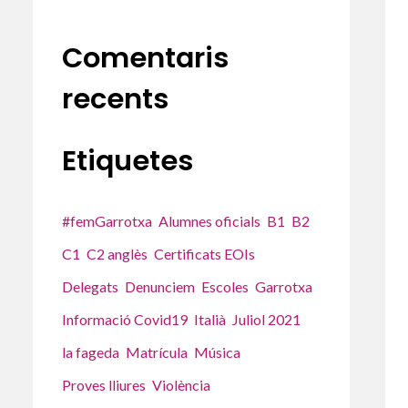
Comentaris
recents
Etiquetes
#femGarrotxa
Alumnes oficials
B1
B2
C1
C2 anglès
Certificats EOIs
Delegats
Denunciem
Escoles
Garrotxa
Informació Covid19
Italià
Juliol 2021
la fageda
Matrícula
Música
Proves lliures
Violència