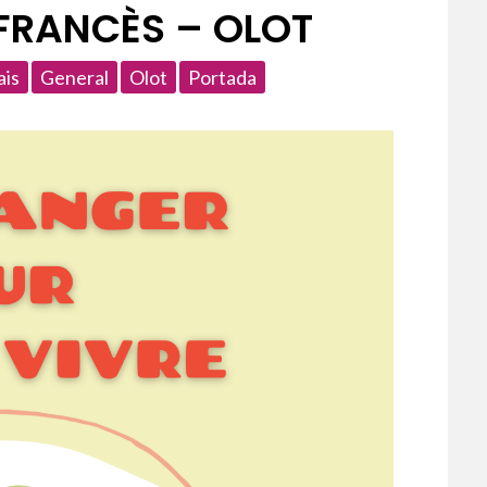
FRANCÈS – OLOT
ais
General
Olot
Portada