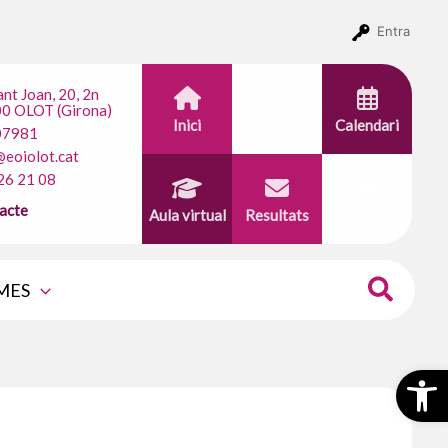
Entra
ant Joan, 20, 2n
0 OLOT (Girona)
Inici
Tràmits
Calendari
07981
@eoiolot.cat
26 21 08
acte
Aula virtual
Resultats
Títols
MES
Obr