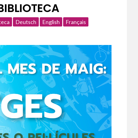
 BIBLIOTECA
teca
Deutsch
English
Français