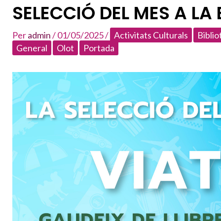
SELECCIÓ DEL MES A LA
Per
admin
/
01/05/2025
/
Activitats Culturals
Biblio
General
Olot
Portada