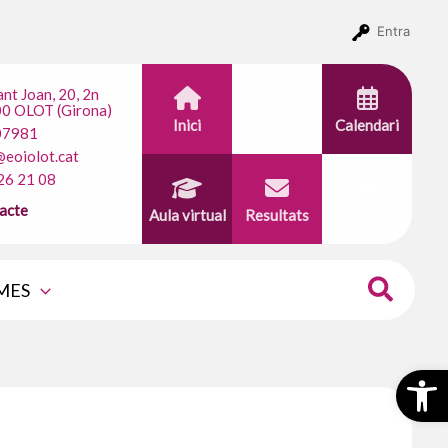
Entra
ant Joan, 20, 2n
0 OLOT (Girona)
Inici
Tràmits
Calendari
07981
@eoiolot.cat
26 21 08
acte
Aula virtual
Resultats
Títols
MES
Obr