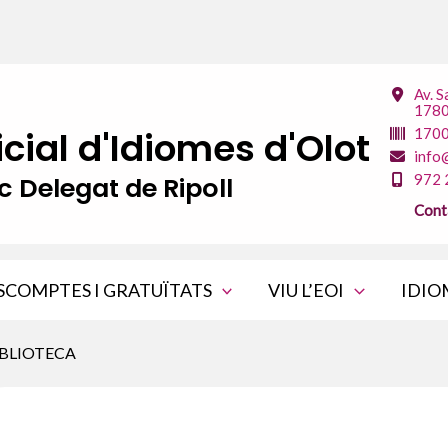
Av. S
1780
icial d'Idiomes d'Olot
170
info
c Delegat de Ripoll
972 
Cont
SCOMPTES I GRATUÏTATS
VIU L’EOI
IDIO
IBLIOTECA