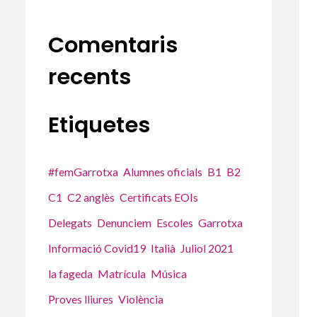
Comentaris
recents
Etiquetes
#femGarrotxa
Alumnes oficials
B1
B2
C1
C2 anglès
Certificats EOIs
Delegats
Denunciem
Escoles
Garrotxa
Informació Covid19
Italià
Juliol 2021
la fageda
Matrícula
Música
Proves lliures
Violència