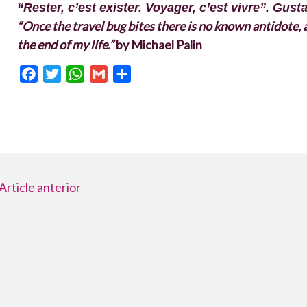
“Rester, c’est exister. Voyager, c’est vivre”. Gus
“Once the travel bug bites there is no known antidote, a
the end of my life.”
by Michael Palin
F
T
W
G
C
a
w
h
m
o
c
i
a
a
m
e
t
t
i
p
b
t
s
l
a
o
e
A
r
o
r
p
t
Article anterior
k
p
e
i
x