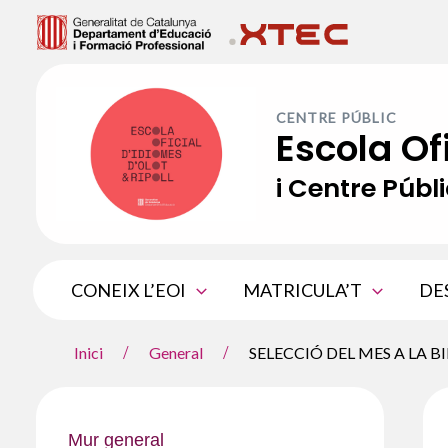
Vés
al
contingut
CENTRE PÚBLIC
Escola Of
i Centre Públi
CONEIX L’EOI
MATRICULA’T
DE
Inici
General
SELECCIÓ DEL MES A LA B
Mur general