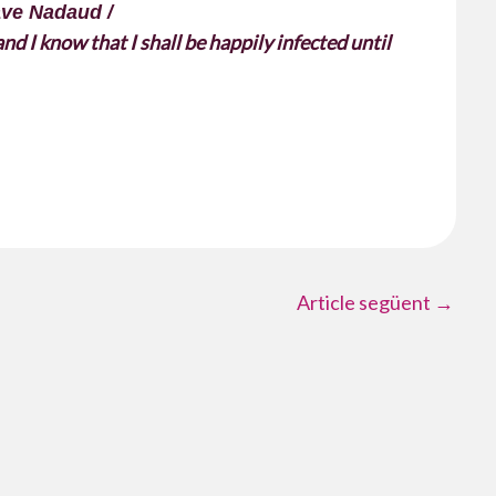
tave Nadaud /
nd I know that I shall be happily infected until
Article següent
→