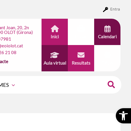
Entra
ant Joan, 20, 2n
0 OLOT (Girona)
Inici
Tràmits
Calendari
07981
@eoiolot.cat
26 21 08
acte
Aula virtual
Resultats
Títols
MES
Obr