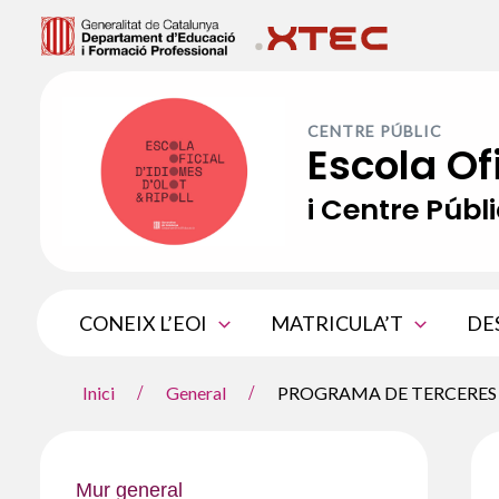
Vés
al
contingut
CENTRE PÚBLIC
Escola Of
i Centre Públi
CONEIX L’EOI
MATRICULA’T
DE
Inici
General
PROGRAMA DE TERCERES L
Mur general