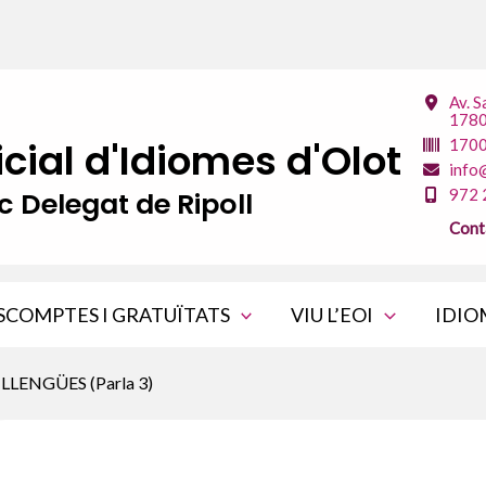
Av. S
1780
icial d'Idiomes d'Olot
170
info
c Delegat de Ripoll
972 
Cont
SCOMPTES I GRATUÏTATS
VIU L’EOI
IDIO
LENGÜES (Parla 3)