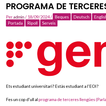
PROGRAMA DE TERCERES 
Per
admin
/
18/09/2024
/
Beques
Deutsch
Englis
Portada
Ripoll
Serveis
Ets estudiant universitari? Estàs estudiant a l’EOI?
Fes un cop d’ull al
programa de terceres llengües (Parla