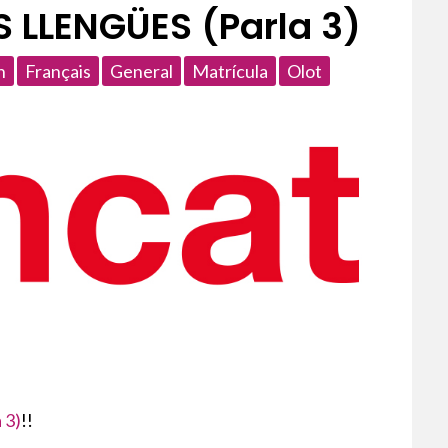
LLENGÜES (Parla 3)
h
Français
General
Matrícula
Olot
 3)
!!