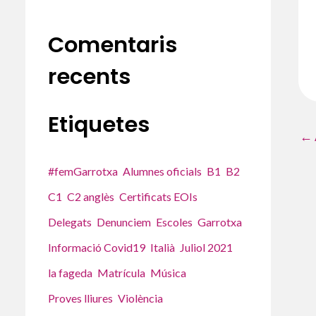
Comentaris
recents
Etiquetes
←
#femGarrotxa
Alumnes oficials
B1
B2
C1
C2 anglès
Certificats EOIs
Delegats
Denunciem
Escoles
Garrotxa
Informació Covid19
Italià
Juliol 2021
la fageda
Matrícula
Música
Proves lliures
Violència