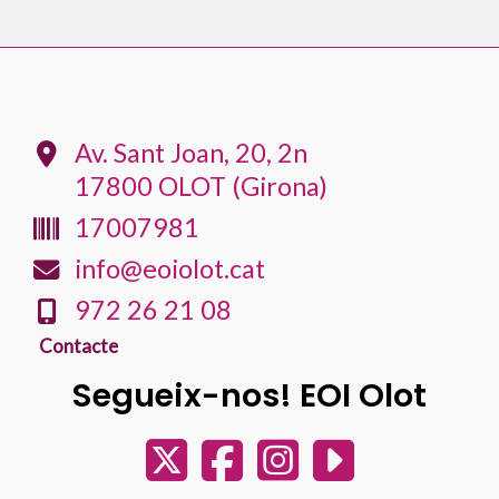
Av. Sant Joan, 20, 2n
17800 OLOT (Girona)
17007981
info@eoiolot.cat
972 26 21 08
Contacte
Segueix-nos! EOI Olot