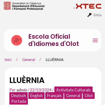
Vés
al
contingut
Entra
Escola Oficial
d'Idiomes d'Olot
Mai
Men
Inici
General
LLUÈRNIA
LLUÈRNIA
Per
admin
/
22/10/2024
/
Activitats Culturals
Deutsch
English
Français
General
Olot
Portada