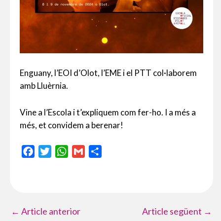
Enguany, l’EOI d’Olot, l’EME i el PTT col·laborem
amb Lluèrnia.
Vine a l’Escola i t’expliquem com fer-ho. I a més a
més, et convidem a berenar!
F
T
W
G
C
a
w
h
m
o
c
i
a
a
m
e
t
t
i
p
b
t
s
l
a
←
Article anterior
Article següent
→
o
e
A
r