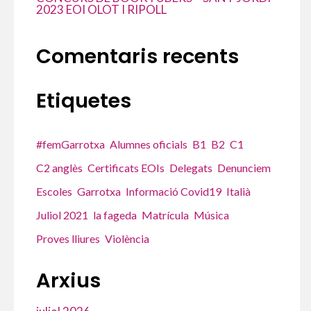
2023 EOI OLOT I RIPOLL
Comentaris recents
Etiquetes
#femGarrotxa
Alumnes oficials
B1
B2
C1
C2 anglès
Certificats EOIs
Delegats
Denunciem
Escoles
Garrotxa
Informació Covid19
Italià
Juliol 2021
la fageda
Matrícula
Música
Proves lliures
Violència
Arxius