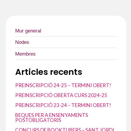
o
r
p
t
k
p
e
i
x
Mur general
Nodes
Membres
Articles recents
PREINSCRIPCIÓ 24-25 – TERMINI OBERT!
PREINSCRIPCIÓ OBERTA CURS 2024-25
PREINSCRIPCIÓ 23-24 – TERMINI OBERT!
BEQUES PER A ENSENYAMENTS
POSTOBLIGATORIS
CONCURS DE BOOKTUBERS – SANT JORDI