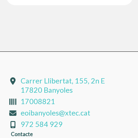
Carrer Llibertat, 155, 2n E
17820 Banyoles
17008821
eoibanyoles@xtec.cat
972 584 929
Contacte