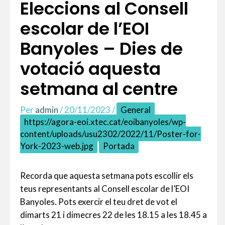
Eleccions al Consell
escolar de l’EOI
Banyoles – Dies de
votació aquesta
setmana al centre
Per
admin
/
20/11/2023
/
General
https://agora-eoi.xtec.cat/eoibanyoles/wp-
content/uploads/usu2302/2022/11/Poster-for-
York-2023-web.jpg
Portada
Recorda que aquesta setmana pots escollir els
teus representants al Consell escolar de l’EOI
Banyoles. Pots exercir el teu dret de vot el
dimarts 21 i dimecres 22 de les 18.15 a les 18.45 a