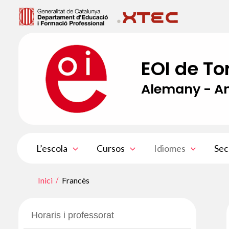
Vés
al
contingut
EOI de To
Alemany - An
L’escola
Cursos
Idiomes
Sec
Inici
Francès
Horaris i professorat