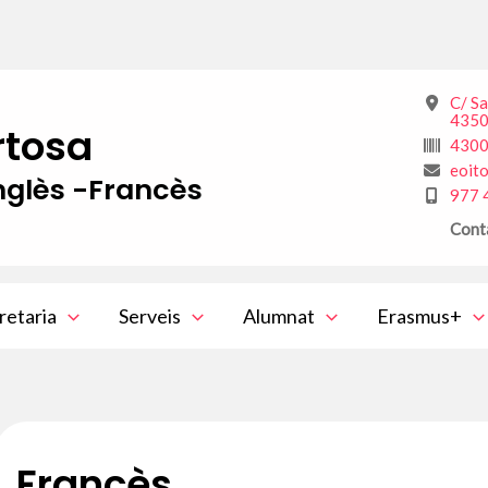
C/ S
4350
rtosa
430
eoit
glès -Francès
977 
Cont
retaria
Serveis
Alumnat
Erasmus+
Francès