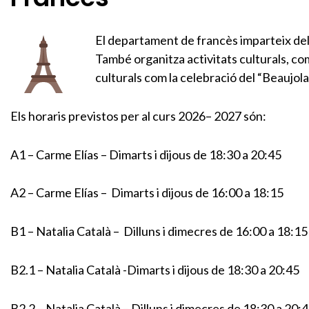
El departament de francès imparteix del n
També organitza activitats culturals, co
culturals com la celebració del “Beaujol
Els horaris previstos per al curs 2026– 2027 són:
A1 – Carme Elías – Dimarts i dijous de 18:30 a 20:45
A2 – Carme Elías – Dimarts i dijous de 16:00 a 18:15
B1 – Natalia Català – Dilluns i dimecres de 16:00 a 18:15
B2.1 – Natalia Català -Dimarts i dijous de 18:30 a 20:45
B2.2 – Natalia Català – Dilluns i dimecres de 18:30 a 20: