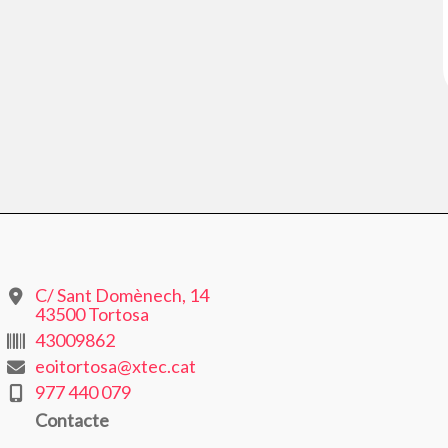
C/ Sant Domènech, 14
43500 Tortosa
43009862
eoitortosa@xtec.cat
977 440 079
Contacte