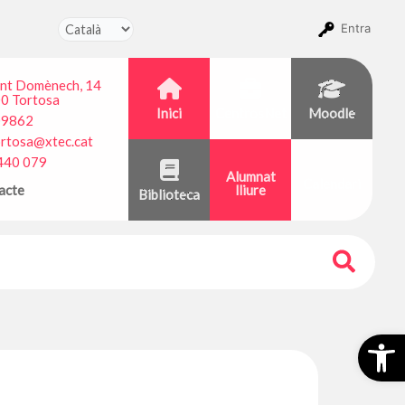
Entra
ant Domènech, 14
0 Tortosa
Inici
CentrosNet
Moodle
09862
ortosa@xtec.cat
440 079
Alumnat
Calendari
acte
lliure
Biblioteca
Obr