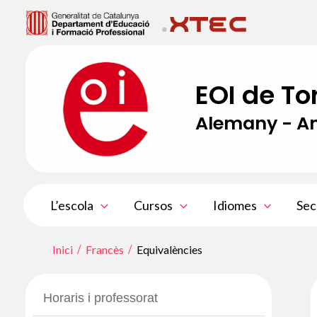
Vés
al
contingut
EOI de To
Alemany - An
L’escola
Cursos
Idiomes
Sec
Inici
Francès
Equivalències
Horaris i professorat