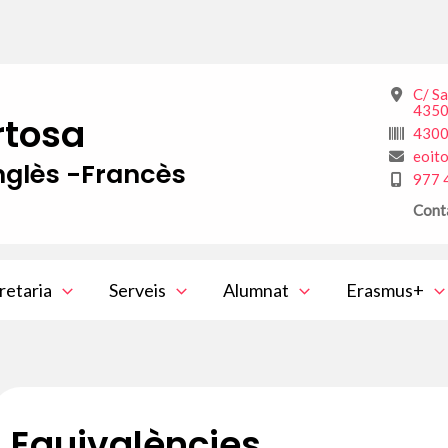
C/ S
4350
rtosa
430
eoit
glès -Francès
977 
Cont
retaria
Serveis
Alumnat
Erasmus+
Equivalències