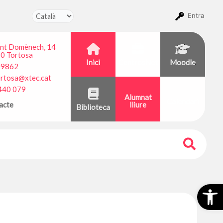
Entra
ant Domènech, 14
0 Tortosa
Inici
CentrosNet
Moodle
09862
ortosa@xtec.cat
440 079
Alumnat
Calendari
acte
lliure
Biblioteca
Obr