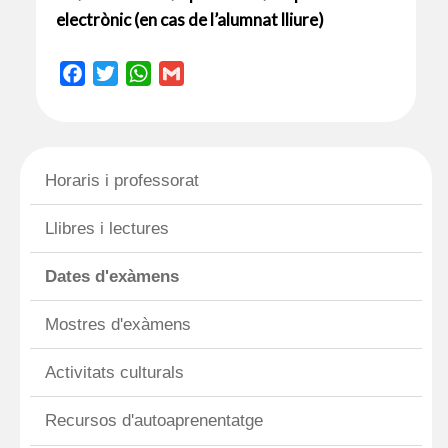
electrònic (en cas de l’alumnat lliure)
F
T
W
G
a
w
h
m
c
i
a
a
e
t
t
i
b
t
s
l
Horaris i professorat
o
e
A
o
r
p
Llibres i lectures
k
p
Dates d'exàmens
Mostres d'exàmens
Activitats culturals
Recursos d'autoaprenentatge