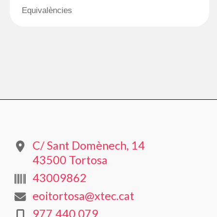
Equivalències
C/ Sant Domènech, 14
43500 Tortosa
43009862
eoitortosa@xtec.cat
977 440 079