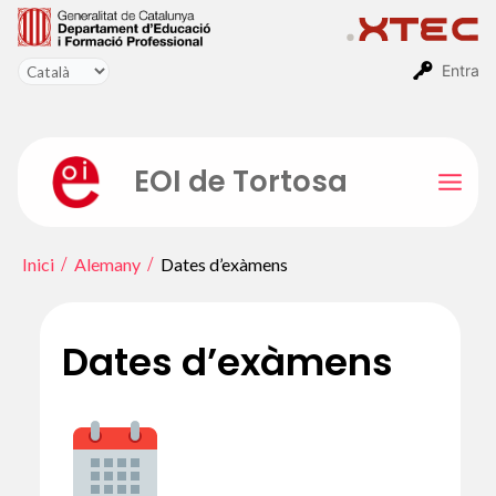
Vés
al
contingut
Entra
EOI de Tortosa
Mai
Men
Inici
Alemany
Dates d’exàmens
Dates d’exàmens