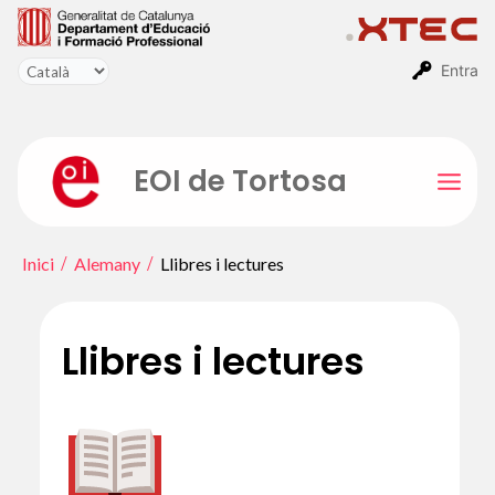
Vés
al
contingut
Entra
EOI de Tortosa
Mai
Men
Inici
Alemany
Llibres i lectures
Llibres i lectures