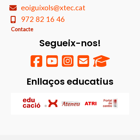
eoiguixols@xtec.cat
972 82 16 46
Contacte
Segueix-nos!
Enllaços educatius