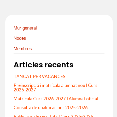
o
r
p
k
p
Mur general
Nodes
Membres
Articles recents
TANCAT PER VACANCES
Preinscripció i matrícula alumnat nou I Curs
2026-2027
Matrícula Curs 2026-2027 I Alumnat oficial
Consulta de qualificacions 2025-2026
Publicació de resultats I Curs 2025-2026