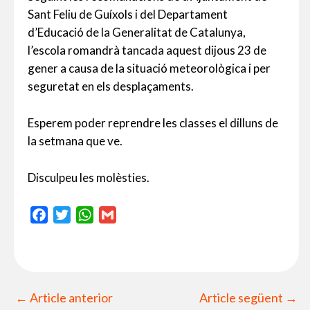
Sant Feliu de Guíxols i del Departament
d’Educació de la Generalitat de Catalunya,
l’escola romandrà tancada aquest dijous 23 de
gener a causa de la situació meteorològica i per
seguretat en els desplaçaments.
Esperem poder reprendre les classes el dilluns de
la setmana que ve.
Disculpeu les molèsties.
F
T
W
G
a
w
h
m
c
i
a
a
e
t
t
i
b
t
s
l
←
Article anterior
Article següent
→
o
e
A