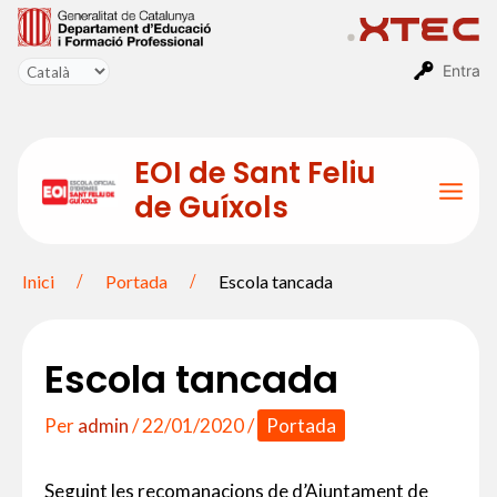
Vés
al
contingut
Entra
EOI de Sant Feliu
de Guíxols
Mai
Men
Inici
Portada
Escola tancada
Escola tancada
Per
admin
/
22/01/2020
/
Portada
Seguint les recomanacions de d’Ajuntament de