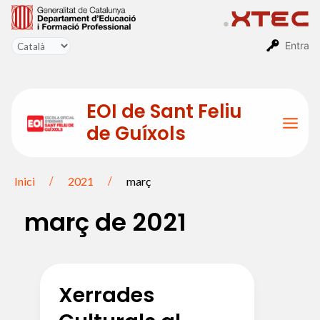
Vés
al
contingut
Entra
EOI de Sant Feliu
de Guíxols
Mai
Men
Inici
2021
març
març de 2021
Xerrades