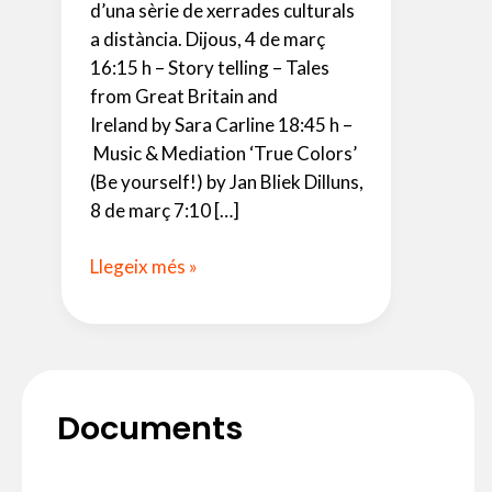
d’una sèrie de xerrades culturals
a distància. Dijous, 4 de març
16:15 h – Story telling – Tales
from Great Britain and
Ireland by Sara Carline 18:45 h –
Music & Mediation ‘True Colors’
(Be yourself!) by Jan Bliek Dilluns,
8 de març 7:10 […]
Xerrades
Llegeix més »
Culturals
al
Departament
d’Anglès
Documents