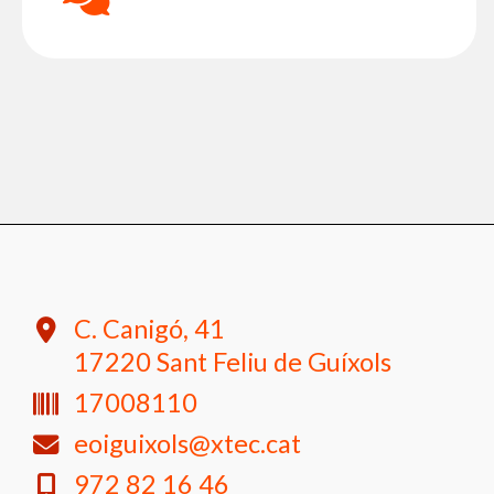
C. Canigó, 41
17220 Sant Feliu de Guíxols
17008110
eoiguixols@xtec.cat
972 82 16 46