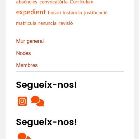
absències
convocatòria
Currículum
expedient
horari
instància
justificació
matricula
renuncia
revisió
Mur general
Nodes
Membres
Segueix-nos!
Segueix-nos!