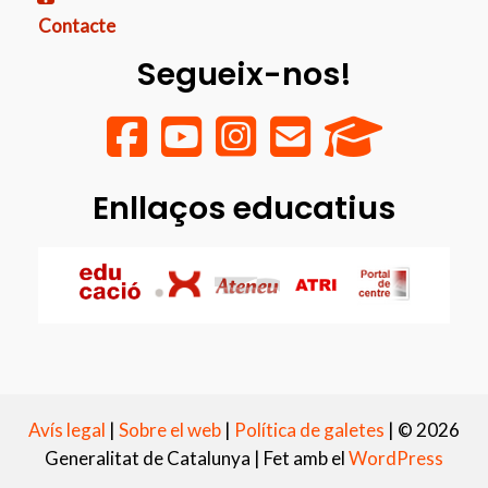
Contacte
Segueix-nos!
Enllaços educatius
Avís legal
|
Sobre el web
|
Política de galetes
|
© 2026
Generalitat de Catalunya |
Fet amb el
WordPress