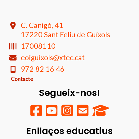
C. Canigó, 41
17220 Sant Feliu de Guíxols
17008110
eoiguixols@xtec.cat
972 82 16 46
Contacte
Segueix-nos!
Enllaços educatius