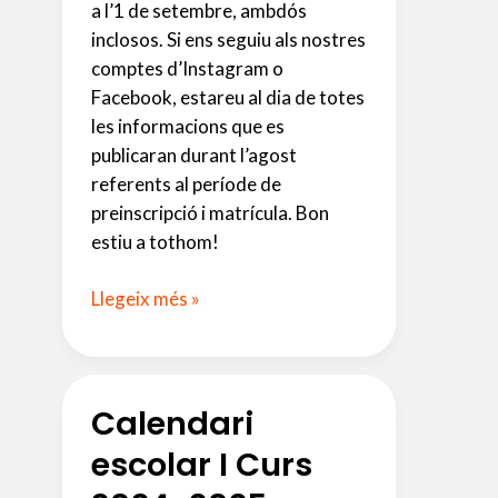
a l’1 de setembre, ambdós
inclosos. Si ens seguiu als nostres
comptes d’Instagram o
Facebook, estareu al dia de totes
les informacions que es
publicaran durant l’agost
referents al període de
preinscripció i matrícula. Bon
estiu a tothom!
Escola
Llegeix més »
tancada
per
vacances
Calendari
escolar I Curs