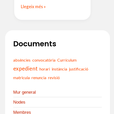
Calendari
Llegeix més »
escolar
I
Curs
2024-
2025
Documents
absències
convocatòria
Currículum
expedient
horari
instància
justificació
matricula
renuncia
revisió
Mur general
Nodes
Membres