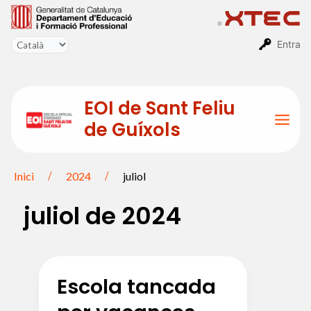
Vés
al
contingut
Entra
EOI de Sant Feliu
de Guíxols
Mai
Men
Inici
2024
juliol
juliol de 2024
Escola tancada