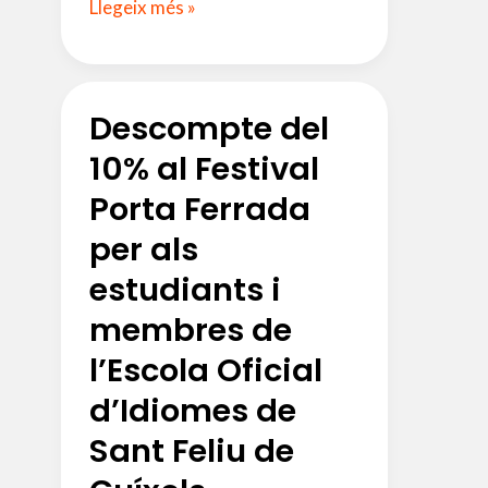
Matrícula
Llegeix més »
curs
2018-
2019
Descompte del
|
Antics
10% al Festival
Alumnes
Porta Ferrada
per als
estudiants i
membres de
l’Escola Oficial
d’Idiomes de
Sant Feliu de