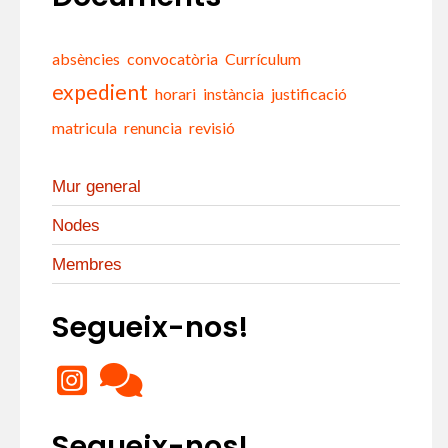
Ferrada
per
als
absències
convocatòria
Currículum
estudiants
expedient
horari
instància
justificació
i
matricula
renuncia
revisió
membres
de
l’Escola
Mur general
Oficial
Nodes
d’Idiomes
de
Membres
Sant
Feliu
Segueix-nos!
de
Guíxols
Segueix-nos!