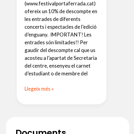
(www.festivalportaferrada.cat)
ofereix un 10% de descompte en
les entrades de diferents
concerts i espectacles de l’edició
d’enguany. IMPORTANT! Les
entrades són limitades!! Per
gaudir del descompte cal que us
acosteu a l’apartat de Secretaria
del centre, ensenyeu el carnet
d’estudiant o de membre del
Descompte
Llegeix més »
del
10%
al
Festival
Porta
Documents