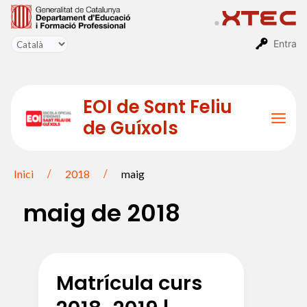
Vés
al
contingut
Entra
EOI de Sant Feliu
de Guíxols
Mai
Men
Inici
2018
maig
maig de 2018
Matrícula curs