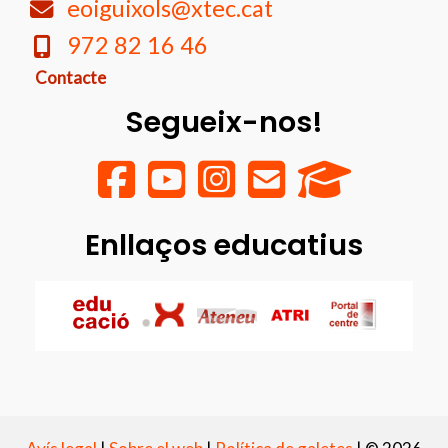
eoiguixols@xtec.cat
972 82 16 46
Contacte
Segueix-nos!
Enllaços educatius