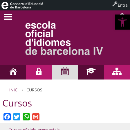
Entra
Ob
INICI
CURSOS
Cursos
Facebook
Twitter
WhatsApp
Gmail
Cursos oficials presencials