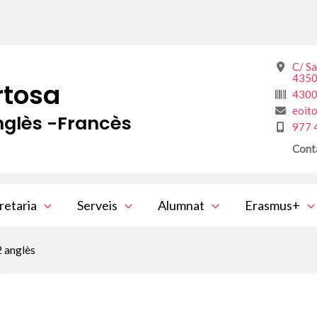
C/ S
4350
rtosa
430
eoit
glès -Francès
977 
Cont
retaria
Serveis
Alumnat
Erasmus+
2 anglès