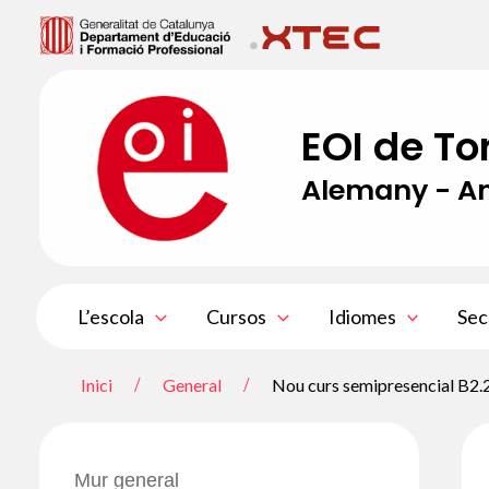
Vés
al
contingut
EOI de To
Alemany - An
L’escola
Cursos
Idiomes
Sec
Inici
General
Nou curs semipresencial B2.
Mur general