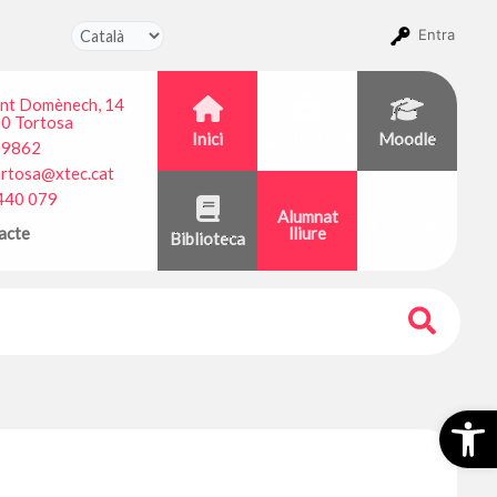
Entra
ant Domènech, 14
0 Tortosa
Inici
CentrosNet
Moodle
09862
ortosa@xtec.cat
440 079
Alumnat
Calendari
acte
lliure
Biblioteca
Obr