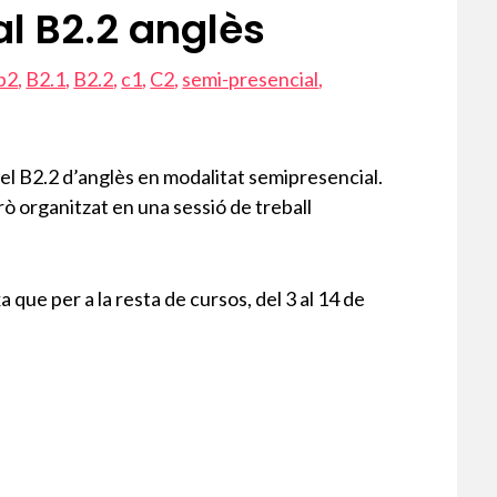
l B2.2 anglès
b2
,
B2.1
,
B2.2
,
c1
,
C2
,
semi-presencial
,
el B2.2 d’anglès en modalitat semipresencial.
rò organitzat en una sessió de treball
 que per a la resta de cursos, del 3 al 14 de