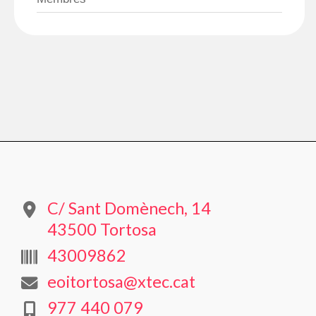
C/ Sant Domènech, 14
43500 Tortosa
43009862
eoitortosa@xtec.cat
977 440 079