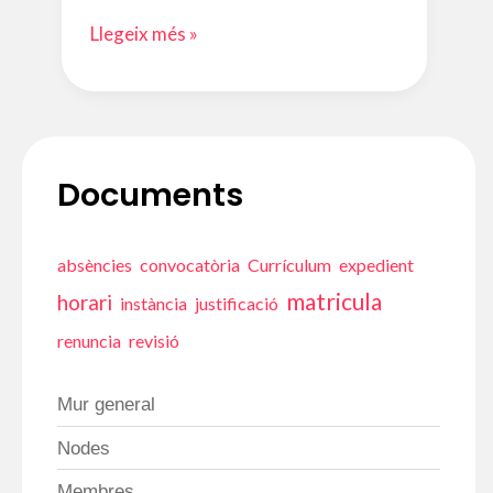
10
Llegeix més »
preguntes
sobre
la
preinscripció
a
Documents
l’EOI
de
Tortosa
absències
convocatòria
Currículum
expedient
matricula
horari
instància
justificació
renuncia
revisió
Mur general
Nodes
Membres