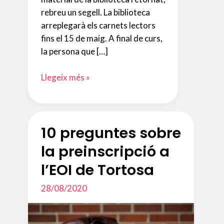
rebreu un segell. La biblioteca
arreplegarà els carnets lectors
fins el 15 de maig. A final de curs,
la persona que […]
Carnet
Llegeix més »
lector
2n
quadrimestre
10 preguntes sobre
la preinscripció a
l’EOI de Tortosa
28/08/2020