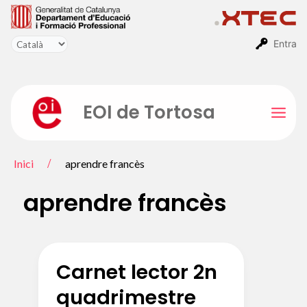
Vés
al
contingut
Entra
EOI de Tortosa
Mai
Men
Inici
aprendre francès
aprendre francès
Carnet lector 2n
quadrimestre