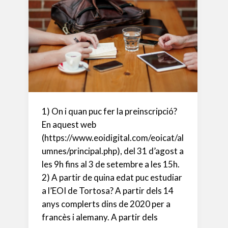
1) On i quan puc fer la preinscripció?
En aquest web
(https://www.eoidigital.com/eoicat/al
umnes/principal.php), del 31 d’agost a
les 9h fins al 3 de setembre a les 15h.
2) A partir de quina edat puc estudiar
a l’EOI de Tortosa? A partir dels 14
anys complerts dins de 2020 per a
francès i alemany. A partir dels