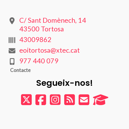
C/ Sant Domènech, 14
43500 Tortosa
43009862
eoitortosa@xtec.cat
977 440 079
Contacte
Segueix-nos!