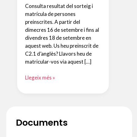
Consulta resultat del sorteig i
matrícula de persones
preinscrites. A partir del
dimecres 16 de setembre i fins al
divendres 18 de setembre en
aquest web. Us heu preinscrit de
C2.1 d’anglès? Llavors heu de
matricular-vos via aquest […]
Preinscripció
Llegeix més »
i
matrícula
nou
alumnat.
Curs
Documents
2020
–