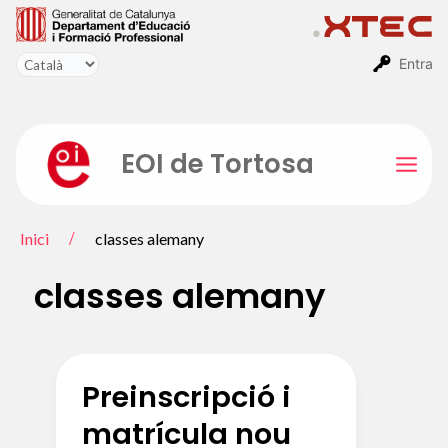
Vés
al
contingut
Entra
EOI de Tortosa
Mai
Men
Inici
classes alemany
classes alemany
Preinscripció i
matrícula nou