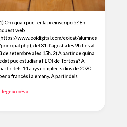
1) On i quan puc fer la preinscripció? En
aquest web
(https://www.eoidigital.com/eoicat/alumnes
/principal.php), del 31 d’agost a les 9h fins al
3 de setembre a les 15h. 2) A partir de quina
edat puc estudiar a l’EOI de Tortosa? A
partir dels 14 anys complerts dins de 2020
per a francès i alemany. A partir dels
10
Llegeix més »
preguntes
sobre
la
preinscripció