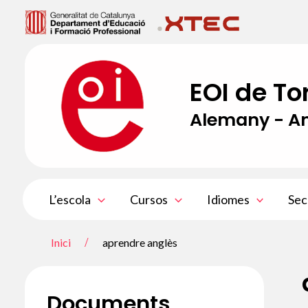
Vés
al
contingut
EOI de To
Alemany - An
L’escola
Cursos
Idiomes
Sec
Inici
aprendre anglès
Documents