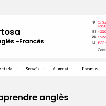
C/ S
4350
rtosa
430
eoit
glès -Francès
977 
Cont
retaria
Serveis
Alumnat
Erasmus+
aprendre anglès