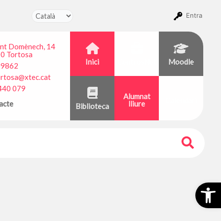
Entra
ant Domènech, 14
0 Tortosa
Inici
CentrosNet
Moodle
09862
ortosa@xtec.cat
440 079
Alumnat
Calendari
acte
lliure
Biblioteca
Obr