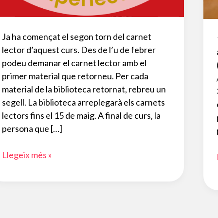
Ja ha començat el segon torn del carnet
lector d’aquest curs. Des de l’u de febrer
podeu demanar el carnet lector amb el
primer material que retorneu. Per cada
material de la biblioteca retornat, rebreu un
segell. La biblioteca arreplegarà els carnets
lectors fins el 15 de maig. A final de curs, la
persona que […]
Carnet
Llegeix més »
lector
2n
quadrimestre