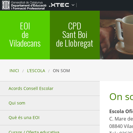
EOI
CPD
de
Sant Boi
Viladecans
de Llobregat
INICI
L’ESCOLA
ON SOM
Acords Consell Escolar
On s
Qui som
Escola Ofi
Què és una EOI
C. Mare d
08840 Vil
Cursos / Oferta educativa