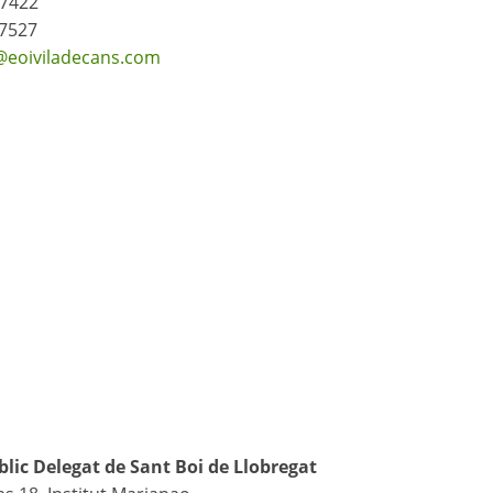
57422
57527
@eoiviladecans.com
re Públic Delegat de San