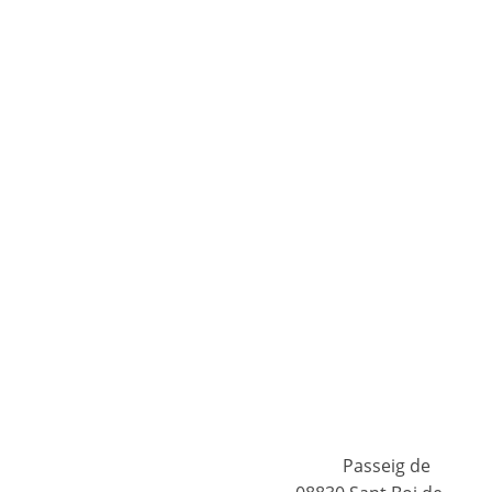
t Boi de Llobregat
Passeig de