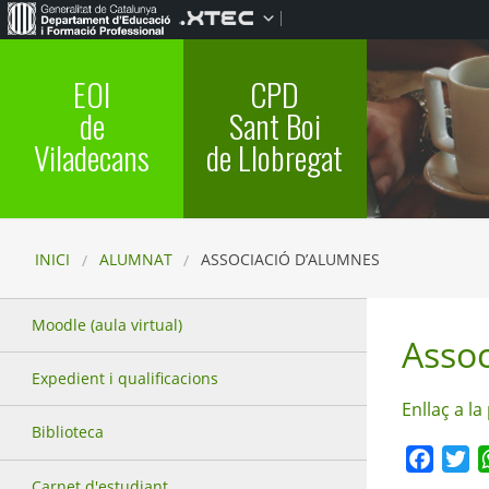
EOI
CPD
de
Sant Boi
Viladecans
de Llobregat
INICI
ALUMNAT
ASSOCIACIÓ D’ALUMNES
Moodle (aula virtual)
Assoc
Expedient i qualificacions
Enllaç a l
Biblioteca
Faceb
Tw
Carnet d'estudiant