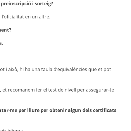
preinscripció i sorteig?
’oficialitat en un altre.
nent?
a.
 Tot i això, hi ha una taula d’equivalències que et pot
, et recomanem fer el test de nivell per assegurar-te
ar-me per lliure per obtenir algun dels certificats
teix idioma.