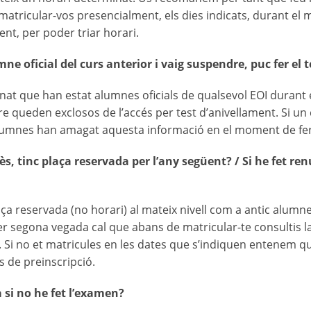
matricular-vos presencialment, els dies indicats, durant el m
nt, per poder triar horari.
mne oficial del curs anterior i vaig suspendre, puc fer el 
nat que han estat alumnes oficials de qualsevol EOI durant 
re queden exclosos de l’accés per test d’anivellament. Si u
umnes han amagat aquesta informació en el moment de fer la 
ès, tinc plaça reservada per l’any següent? / Si he fet re
aça reservada (no horari) al mateix nivell com a antic alumne 
er segona vegada cal que abans de matricular-te consultis l
. Si no et matricules en les dates que s’indiquen entenem qu
 de preinscripció.
 si no he fet l’examen?