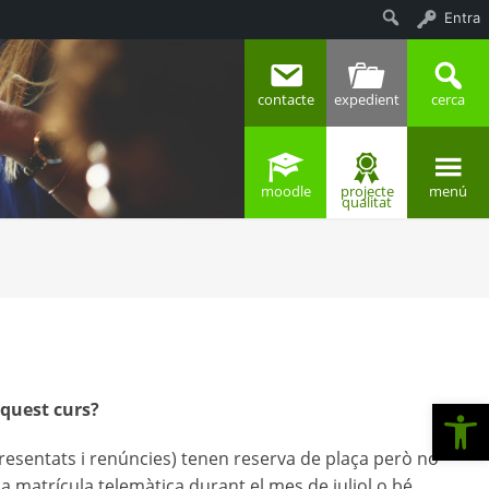
Entra
Cerca
contacte
expedient
cerca
moodle
projecte
menú
qualitat
Ob
aquest curs?
esentats i renúncies) tenen reserva de plaça però no
a matrícula telemàtica durant el mes de juliol o bé