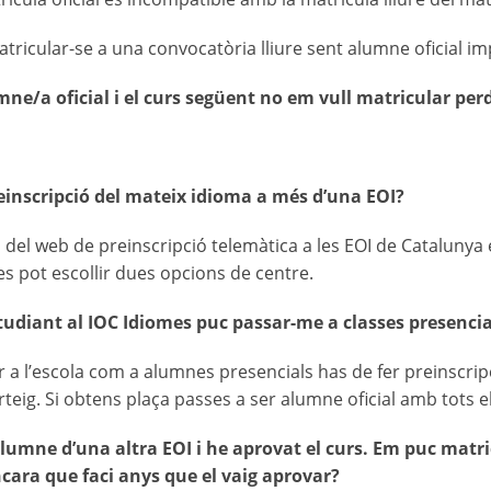
matricular-se a una convocatòria lliure sent alumne oficial i
mne/a oficial i el curs següent no em vull matricular perd
reinscripció del mateix idioma a més d’una EOI?
és del web de preinscripció telemàtica a les EOI de Catalunya
s pot escollir dues opcions de centre.
studiant al IOC Idiomes puc passar-me a classes presencia
r a l’escola com a alumnes presencials has de fer preinscrip
rteig. Si obtens plaça passes a ser alumne oficial amb tots e
lumne d’una altra EOI i he aprovat el curs. Em puc matri
cara que faci anys que el vaig aprovar?