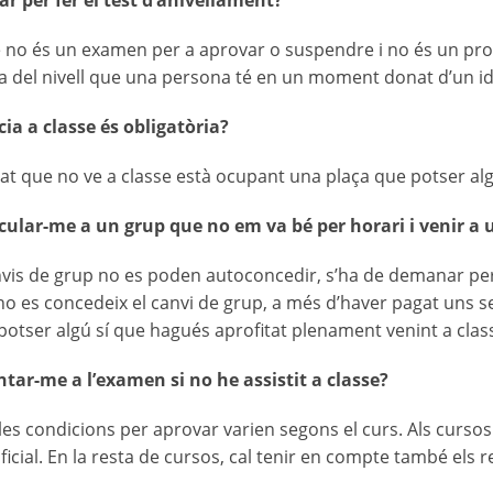
ar per fer el test d’anivellament?
no és un examen per a aprovar o suspendre i no és un pro
a del nivell que una persona té en un moment donat d’un i
cia a classe és obligatòria?
nat que no ve a classe està ocupant una plaça que potser al
ular-me a un grup que no em va bé per horari i venir a u
nvis de grup no es poden autoconcedir, s’ha de demanar pe
no es concedeix el canvi de grup, a més d’haver pagat uns se
potser algú sí que hagués aprofitat plenament venint a clas
tar-me a l’examen si no he assistit a classe?
, les condicions per aprovar varien segons el curs. Als curso
ficial. En la resta de cursos, cal tenir en compte també els r