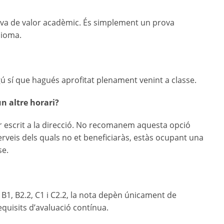
va de valor acadèmic. És simplement un prova
dioma.
gú sí que hagués aprofitat plenament venint a classe.
n altre horari?
r escrit a la direcció. No recomanem aquesta opció
rveis dels quals no et beneficiaràs, estàs ocupant una
se.
s B1, B2.2, C1 i C2.2, la nota depèn únicament de
equisits d’avaluació contínua.