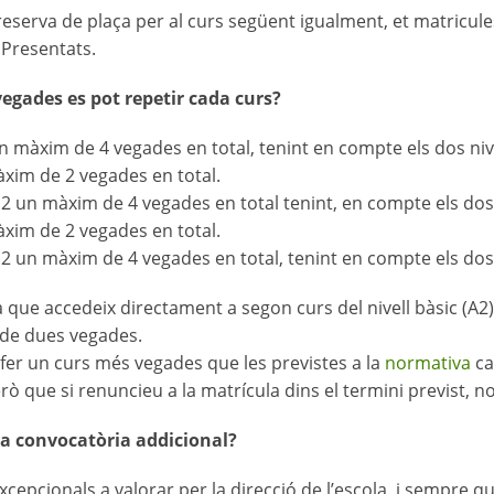
reserva de plaça per al curs següent igualment, et matricules
 Presentats.
egades es pot repetir cada curs?
un màxim de 4 vegades en total, tenint en compte els dos nive
xim de 2 vegades en total.
2.2 un màxim de 4 vegades en total tenint, en compte els dos 
xim de 2 vegades en total.
2.2 un màxim de 4 vegades en total, tenint en compte els dos 
 que accedeix directament a segon curs del nivell bàsic (A2) 
de dues vegades.
fer un curs més vegades que les previstes a la
normativa
ca
ò que si renuncieu a la matrícula dins el termini previst,
a convocatòria addicional?
xcepcionals a valorar per la direcció de l’escola, i sempre q