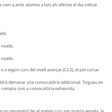
 com a antic alumne a tots els efectes el dia indicat
lls.
nivells.
nivells.
o a segon curs del nivell avançat (C2.2), el pot cursar
ldrà demanar una convocatòria addicional. Tingueu en
 no compta com a convocatòria exhaurida.
ue no representi fer el mateix curs per quarta vegada, la