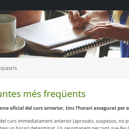
EQÜENTS
untes més freqüents
mne oficial del curs anterior, tinc l’horari assegurat per 
del curs immediatament anterior (aprovats, suspesos, no pr
nteix un horari determinat. Us recomanem per tant que feu l