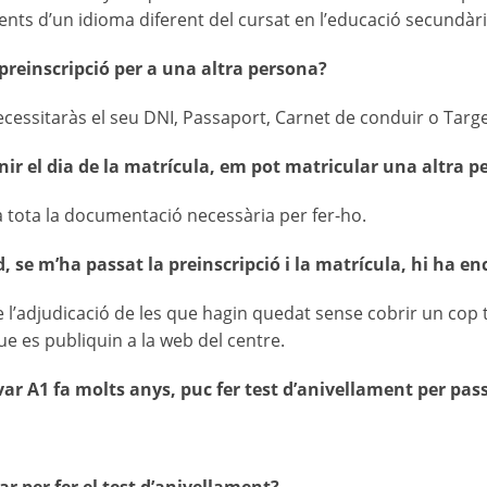
ts d’un idioma diferent del cursat en l’educació secundària
 preinscripció per a una altra persona?
ecessitaràs el seu DNI, Passaport, Carnet de conduir o Targe
ir el dia de la matrícula, em pot matricular una altra p
ta tota la documentació necessària per fer-ho.
d, se m’ha passat la preinscripció i la matrícula, hi ha 
de l’adjudicació de les que hagin quedat sense cobrir un cop 
que es publiquin a la web del centre.
ar A1 fa molts anys, puc fer test d’anivellament per pas