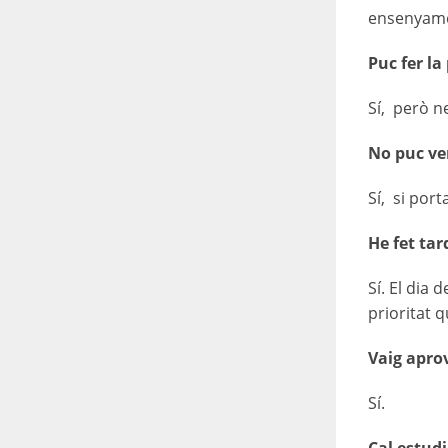
ensenyamen
Puc fer la
Sí, però n
No puc ven
Sí, si por
He fet tar
Sí. El dia 
prioritat 
Vaig aprov
Sí.