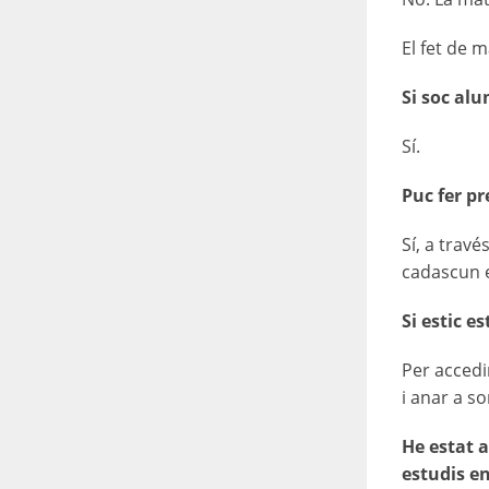
El fet de 
Si soc alu
Sí.
Puc fer p
Sí, a trav
cadascun e
Si estic e
Per accedi
i anar a so
He estat a
estudis en