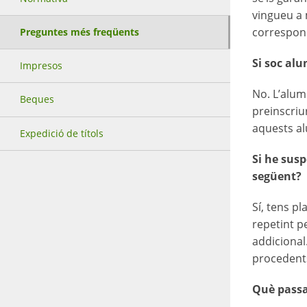
vingueu a 
correspone
Preguntes més freqüents
Si soc alu
Impresos
No. L’alum
Beques
preinscriu
aquests al
Expedició de títols
Si he susp
següent?
Sí, tens pl
repetint p
addicional
procedents
Què passa