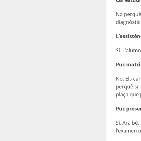
Cal estudi
No perquè 
diagnòstic
L’assistèn
Sí. L’alum
Puc matric
No. Els ca
perquè si 
plaça que 
Puc presen
Sí. Ara bé
l’examen o