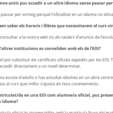
mne antic puc accedir a un altre idioma sense passar per 
passar per sorteig perquè l’oficialitat en un idioma no dóna l
 saber els horaris i llibres que necessitarem el curs vi
onsultar a la nostra web i/o als taulers d’anuncis de l’escol
 d’altres institucions es convaliden amb els de l’EOI?
ol pot substituir els certificats oficials expedits per les EOI.
ccedir directament a un nivell determinat.
una escola d’adults o has estudiat idiomes en un altre centre
rius al curs que millor s’ajusta als teus coneixements.
atriculat/da en una EOI com alumne/a oficial, puc present
x idioma?
rícula oficial és incompatible amb la matrícula lliure del ma