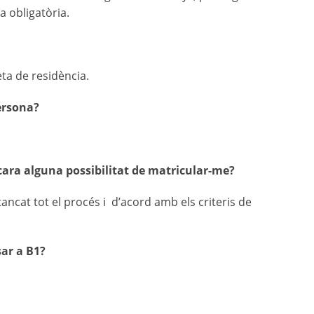
 obligatòria.
ta de residència.
ersona?
encara alguna possibilitat de matricular-me?
tancat tot el procés i d’acord amb els criteris de
sar a B1?