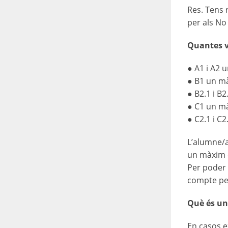
Res. Tens 
per als No
Quantes v
● A1 i A2 
● B1 un mà
● B2.1 i B
● C1 un mà
● C2.1 i C
L’alumne/a
un màxim 
Per poder 
compte per
Què és un
En casos e