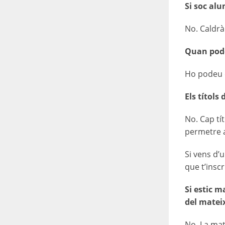
Si so
c alu
No. Caldrà 
Quan podem
Ho podeu c
Els títols
No. Cap tít
permetre a
Si vens d’
que t’insc
Si estic m
del matei
No. La mat