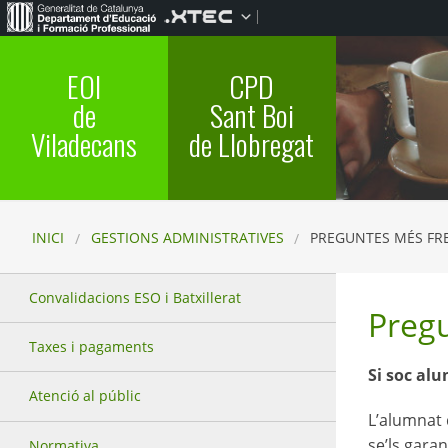
EOI
CPD
de
Sant Boi
Viladecans
de Llobregat
INICI
GESTIONS ADMINISTRATIVES
PREGUNTES MÉS FR
Convalidacions ESO i Batxillerat
Preg
Taxes i pagaments
Si soc alu
Atenció al públic
L’alumnat 
se’ls gara
Normativa