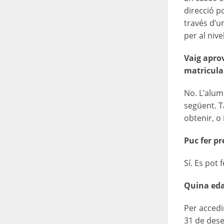
direcció p
través d’
per al niv
Vaig aprov
matricula
No. L’alum
següent. T
obtenir, o 
Puc fer pr
Sí. Es pot
Quina eda
Per accedi
31 de dese