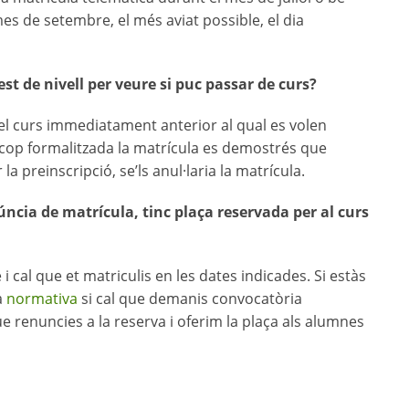
es de setembre, el més aviat possible, el dia
test de nivell per veure si puc passar de curs?
el curs immediatament anterior al qual es volen
n cop formalitzada la matrícula es demostrés que
preinscripció, se’ls anul·laria la matrícula.
núncia de matrícula, tinc plaça reservada per al curs
i cal que et matriculis en les dates indicades. Si estàs
a
normativa
si cal que demanis convocatòria
e renuncies a la reserva i oferim la plaça als alumnes