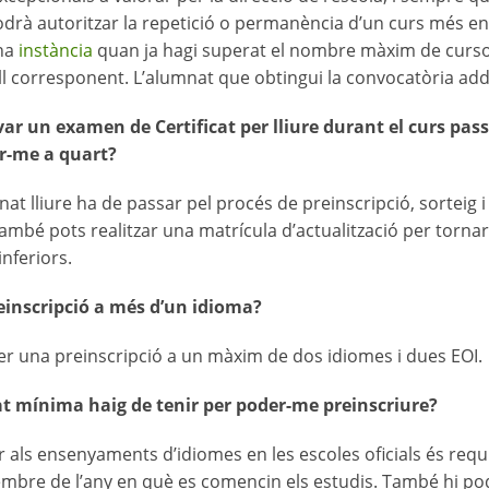
odrà autoritzar la repetició o permanència d’un curs més en rè
una
instància
quan ja hagi superat el nombre màxim de curso
ell corresponent. L’alumnat que obtingui la convocatòria addi
ar un examen de Certificat per lliure durant el curs pass
r-me a quart?
nat lliure ha de passar pel procés de preinscripció, sorteig 
ambé pots realitzar una matrícula d’actualització per tornar 
inferiors.
einscripció a més d’un idioma?
 fer una preinscripció a un màxim de dos idiomes i dues EOI.
t mínima haig de tenir per poder-me preinscriure?
r als ensenyaments d’idiomes en les escoles oficials és requ
mbre de l’any en què es comencin els estudis. També hi pod