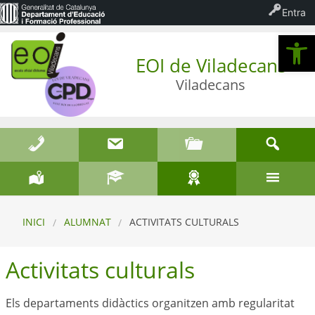
Entra
Ob
EOI de Viladecans
Viladecans
INICI
ALUMNAT
ACTIVITATS CULTURALS
Activitats culturals
Els departaments didàctics organitzen amb regularitat