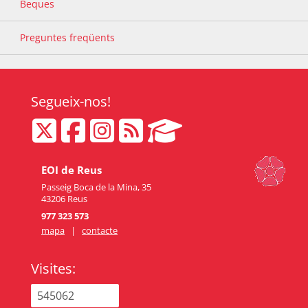
Beques
Preguntes freqüents
Segueix-nos!
EOI de Reus
Passeig Boca de la Mina, 35
43206 Reus
977 323 573
mapa
|
contacte
Visites:
545062