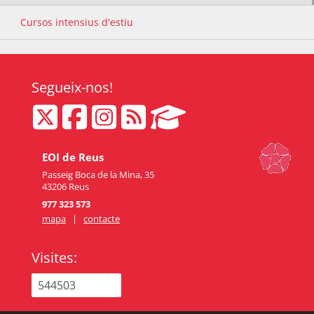
Cursos intensius d'estiu
Segueix-nos!
EOI de Reus
Passeig Boca de la Mina, 35
43206 Reus
977 323 573
mapa
|
contacte
Visites:
544503