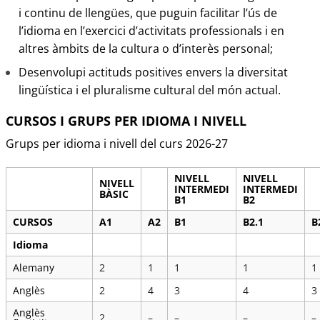
i continu de llengües, que puguin facilitar l’ús de
l’idioma en l’exercici d’activitats professionals i en
altres àmbits de la cultura o d’interès personal;
Desenvolupi actituds positives envers la diversitat
lingüística i el pluralisme cultural del món actual.
CURSOS I GRUPS PER IDIOMA I NIVELL
Grups per idioma i nivell del curs 2026-27
NIVELL
NIVELL
NIVELL
INTERMEDI
INTERMEDI
BÀSIC
B1
B2
CURSOS
A1
A2
B1
B2.1
B
Idioma
Alemany
2
1
1
1
1
Anglès
2
4
3
4
3
Anglès
2
–
–
–
–