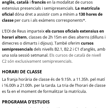
anglès, català
i
francès
en la modalitat de cursos
extensius presencials i semipresencials.
La matrícula
oficial
dóna dret a assistir com a mínim a
130 hores de
classe
per curs i als exàmens corresponents*.
L’EOI de Reus imparteix
els cursos oficials extensius en
horari altern
, classes de 2h 15m en dies alterns (dilluns i
dimecres o dimarts i dijous). També oferim
cursos
semipresencials
dels nivells B2.1, B2.2 i C1 d’anglès, amb
una sola sessió setmanal.
Els cursos de català de nivell
C2 són exclusivament semipresencials.
HORARI DE CLASSE
La franja horària de classe és de 9.15h. a 11.35h. pel matí
i 16.00h a 21.00h. per la tarda.
La tria de l’horari de classe
es fa en el moment de formalitzar la matrícula.
PROGRAMA D’ESTUDIS