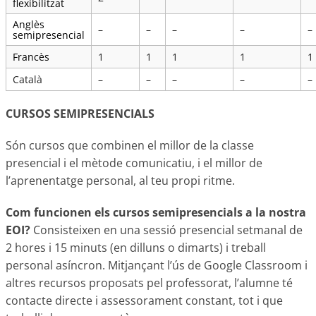
flexibilitzat
Anglès
–
–
–
–
–
semipresencial
Francès
1
1
1
1
1
Català
–
–
–
–
–
CURSOS SEMIPRESENCIALS
Són cursos que combinen el millor de la classe
presencial i el mètode comunicatiu, i el millor de
l’aprenentatge personal, al teu propi ritme.
Com funcionen els cursos semipresencials a la nostra
EOI?
Consisteixen en una sessió presencial setmanal de
2 hores i 15 minuts (en dilluns o dimarts) i treball
personal asíncron. Mitjançant l’ús de Google Classroom i
altres recursos proposats pel professorat, l’alumne té
contacte directe i assessorament constant, tot i que