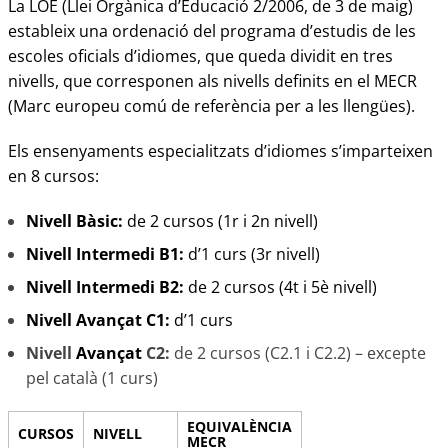
La LOE (Llei Orgànica d’Educació 2/2006, de 3 de maig)
estableix una ordenació del programa d’estudis de les
escoles oficials d’idiomes, que queda dividit en tres
nivells, que corresponen als nivells definits en el MECR
(Marc europeu comú de referència per a les llengües).
Els ensenyaments especialitzats d’idiomes s’imparteixen
en 8 cursos:
Nivell Bàsic:
de 2 cursos (1r i 2n nivell)
Nivell Intermedi B1
:
d’1 curs (3r nivell)
Nivell Intermedi B2
:
de 2 cursos (4t i 5è nivell)
Nivell
Avançat
C1:
d’1 curs
Nivell
Avançat
C2:
de 2 cursos (C2.1 i C2.2) – excepte
pel català (1 curs)
EQUIVALÈNCIA
CURSOS
NIVELL
MECR