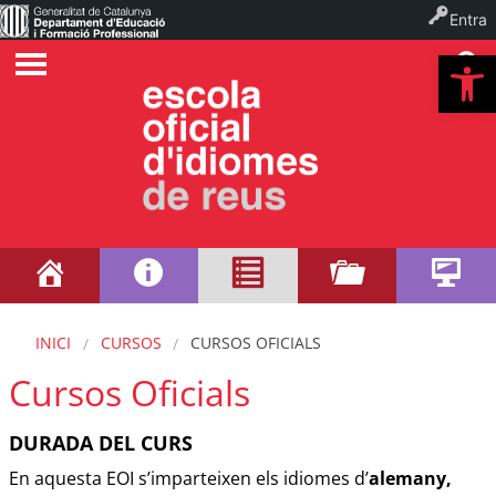
Entra
Ob
INICI
CURSOS
CURSOS OFICIALS
Cursos Oficials
DURADA DEL CURS
En aquesta EOI s’imparteixen els idiomes d’
alemany,