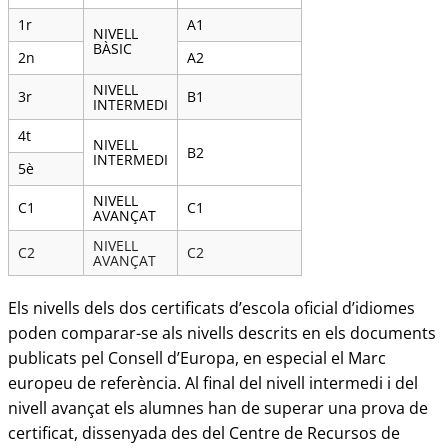
1r
A1
NIVELL
BÀSIC
2n
A2
NIVELL
3r
B1
INTERMEDI
4t
NIVELL
B2
INTERMEDI
5è
NIVELL
C1
C1
AVANÇAT
NIVELL
C2
C2
AVANÇAT
Els nivells dels dos certificats d’escola oficial d’idiomes
poden comparar-se als nivells descrits en els documents
publicats pel Consell d’Europa, en especial el Marc
europeu de referència. Al final del nivell intermedi i del
nivell avançat els alumnes han de superar una prova de
certificat, dissenyada des del Centre de Recursos de