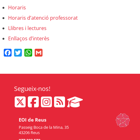
Horaris
Horaris d’atenció professorat
Llibres i lectures
Enllaços d’interès
Facebook
Twitter
WhatsApp
Gmail
Segueix-nos!
EOI de Reus
Passeig Boca de la Mina, 35
43206 Reus