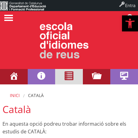
Entra
Ob
INICI
CATALÀ
Català
En aquesta opció podreu trobar informació sobre els
estudis de CATALÀ: