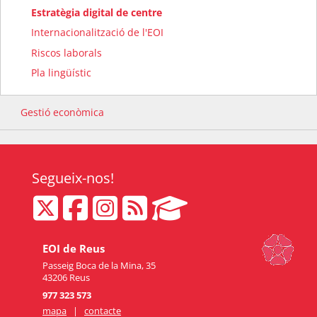
Estratègia digital de centre
Internacionalització de l'EOI
Riscos laborals
Pla lingüístic
Gestió econòmica
Segueix-nos!
EOI de Reus
Passeig Boca de la Mina, 35
43206 Reus
977 323 573
mapa
|
contacte