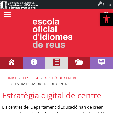
Entra
Ob
INICI
L’ESCOLA
GESTIÓ DE CENTRE
ESTRATÈGIA DIGITAL DE CENTRE
Estratègia digital de centre
Els centres del Departament d’Educació han de crear