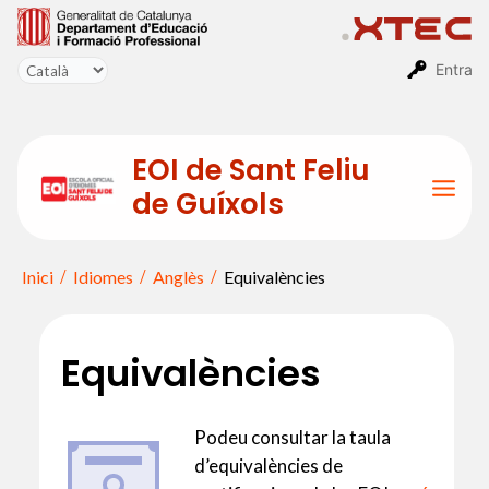
Vés
al
contingut
Entra
EOI de Sant Feliu
de Guíxols
Mai
Men
Inici
Idiomes
Anglès
Equivalències
Equivalències
Podeu consultar la taula
d’equivalències de