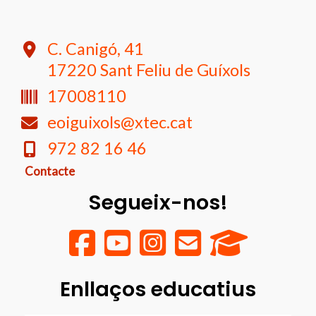
C. Canigó, 41
17220 Sant Feliu de Guíxols
17008110
eoiguixols@xtec.cat
972 82 16 46
Contacte
Segueix-nos!
Enllaços educatius