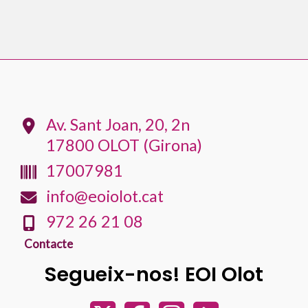
k
p
e
i
x
Av. Sant Joan, 20, 2n
17800 OLOT (Girona)
17007981
info@eoiolot.cat
972 26 21 08
Contacte
Segueix-nos! EOI Olot