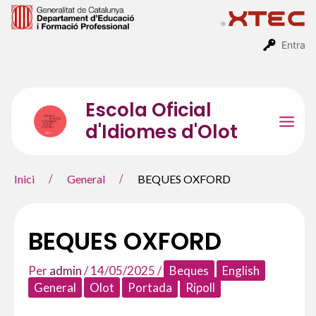
Vés
al
contingut
Entra
Escola Oficial
d'Idiomes d'Olot
Mai
Men
Inici
General
BEQUES OXFORD
BEQUES OXFORD
Per
admin
/
14/05/2025
/
Beques
English
General
Olot
Portada
Ripoll