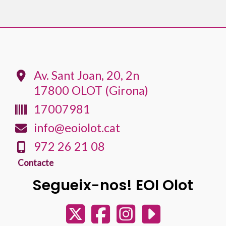
Av. Sant Joan, 20, 2n
17800 OLOT (Girona)
17007981
info@eoiolot.cat
972 26 21 08
Contacte
Segueix-nos! EOI Olot