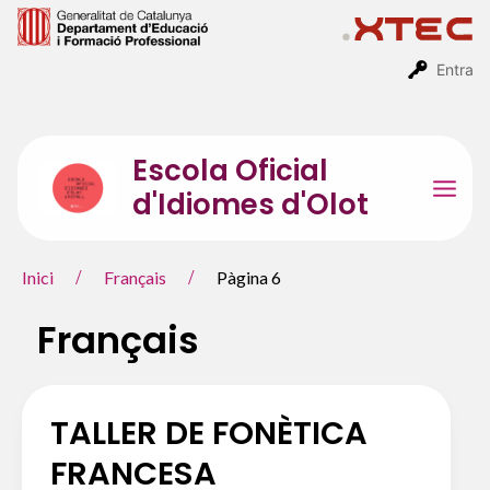
Vés
al
contingut
Entra
Escola Oficial
d'Idiomes d'Olot
Mai
Men
Inici
Français
Pàgina 6
Français
TALLER DE FONÈTICA
FRANCESA