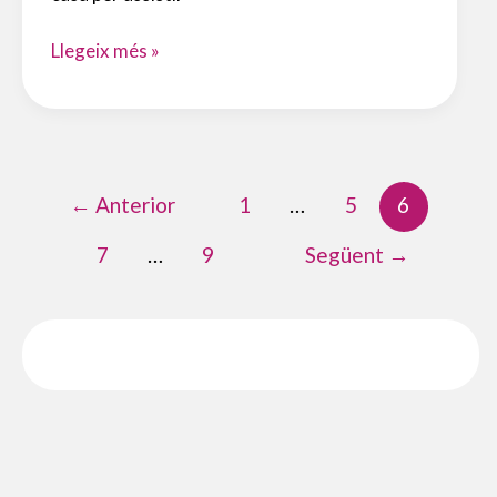
VERS
Llegeix més »
LE
B2
←
Anterior
1
…
5
6
7
…
9
Següent
→