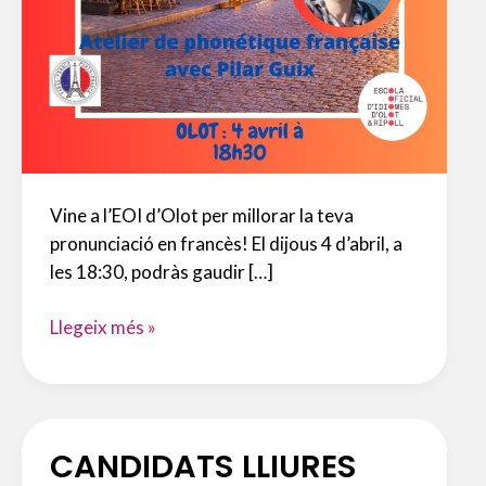
Vine a l’EOI d’Olot per millorar la teva
pronunciació en francès! El dijous 4 d’abril, a
les 18:30, podràs gaudir […]
TALLER
Llegeix més »
DE
FONÈTICA
FRANCESA
CANDIDATS LLIURES