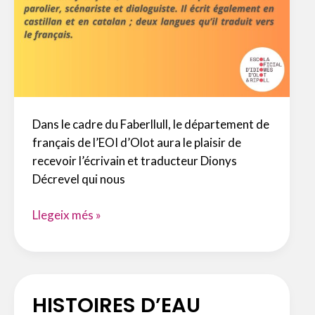
Dans le cadre du Faberllull, le département de
français de l’EOI d’Olot aura le plaisir de
recevoir l’écrivain et traducteur Dionys
Décrevel qui nous
LE
Llegeix més »
MÉTIER
D’ÉCRIVAIN
HISTOIRES D’EAU