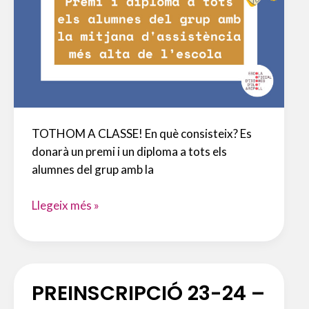
TOTHOM A CLASSE! En què consisteix? Es
donarà un premi i un diploma a tots els
alumnes del grup amb la
TOTHOM
Llegeix més »
A
CLASSE!
PREINSCRIPCIÓ 23-24 –