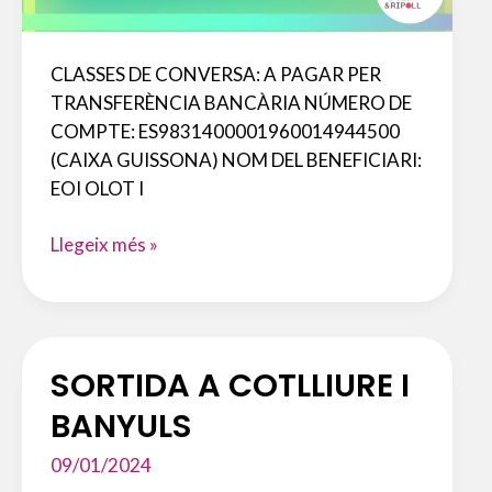
CLASSES DE CONVERSA: A PAGAR PER
TRANSFERÈNCIA BANCÀRIA NÚMERO DE
COMPTE: ES9831400001960014944500
(CAIXA GUISSONA) NOM DEL BENEFICIARI:
EOI OLOT I
CLASSES
Llegeix més »
DE
CONVERSA
EN
FRANCÈS
SORTIDA A COTLLIURE I
(RIPOLL)
BANYULS
09/01/2024