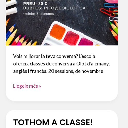
Vols millorar la teva conversa? L’escola
ofereix classes de conversa a Olot d’alemany,
anglès i francès. 20 sessions, de novembre
CLASSES
Llegeix més »
DE
CONVERSA
TOTHOM A CLASSE!