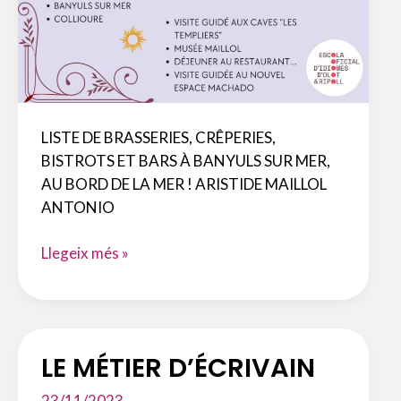
LISTE DE BRASSERIES, CRÊPERIES,
BISTROTS ET BARS À BANYULS SUR MER,
AU BORD DE LA MER ! ARISTIDE MAILLOL
ANTONIO
SORTIDA
Llegeix més »
A
COTLLIURE
I
BANYULS
LE MÉTIER D’ÉCRIVAIN
23/11/2023