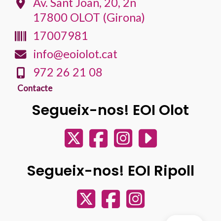
Av. Sant Joan, 20, 2n
17800 OLOT (Girona)
17007981
info@eoiolot.cat
972 26 21 08
Contacte
Segueix-nos! EOI Olot
Segueix-nos! EOI Ripoll