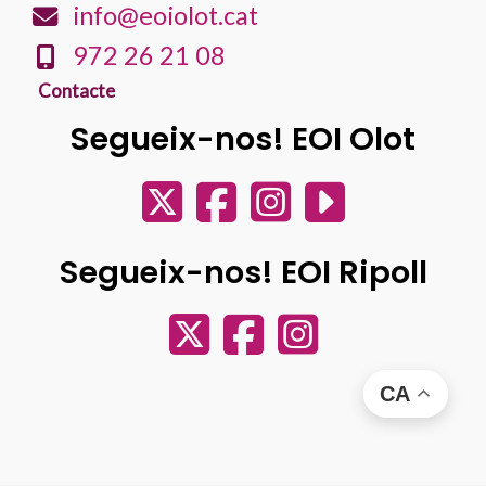
info@eoiolot.cat
972 26 21 08
Contacte
Segueix-nos! EOI Olot
Segueix-nos! EOI Ripoll
CA