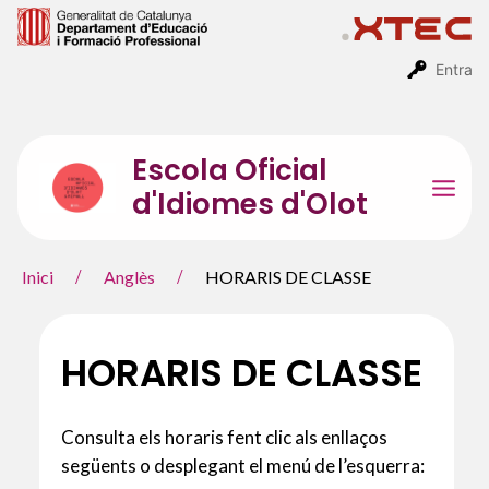
Vés
al
contingut
Entra
Escola Oficial
d'Idiomes d'Olot
Mai
Men
Inici
Anglès
HORARIS DE CLASSE
HORARIS DE CLASSE
Consulta els horaris fent clic als enllaços
següents o desplegant el menú de l’esquerra: