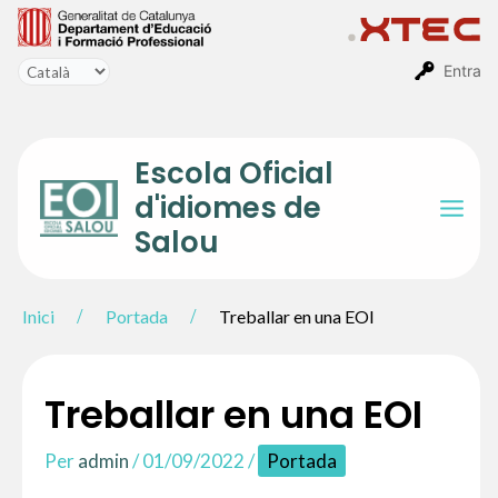
Vés
al
contingut
Entra
Escola Oficial
d'idiomes de
Mai
Salou
Men
Inici
Portada
Treballar en una EOI
Treballar en una EOI
Per
admin
/
01/09/2022
/
Portada