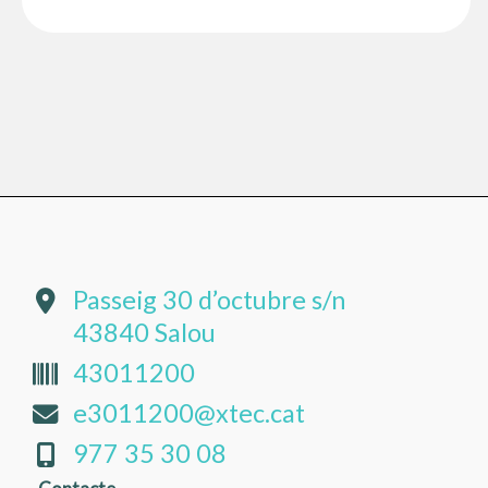
Passeig 30 d’octubre s/n
43840 Salou
43011200
e3011200@xtec.cat
977 35 30 08