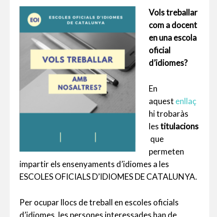
Vols treballar
com a docent
en una escola
oficial
d’idiomes?
En
aquest
enllaç
hi trobaràs
les
titulacions
que
permeten
impartir els ensenyaments d’idiomes a les
ESCOLES OFICIALS D’IDIOMES DE CATALUNYA.
Per ocupar llocs de treball en escoles oficials
d’idiomes, les persones interessades han de