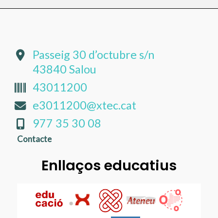
Passeig 30 d’octubre s/n
43840 Salou
43011200
e3011200@xtec.cat
977 35 30 08
Contacte
Enllaços educatius