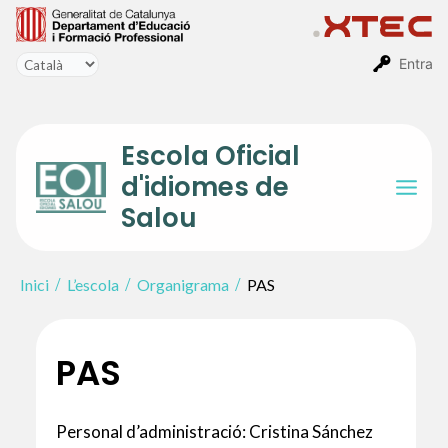
Vés
al
contingut
Entra
Escola Oficial
d'idiomes de
Mai
Salou
Men
Inici
L’escola
Organigrama
PAS
PAS
Personal d’administració: Cristina Sánchez