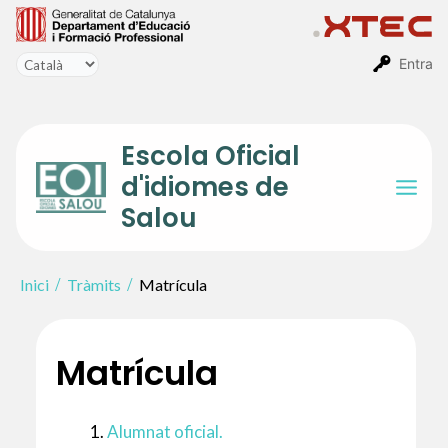
Vés
al
contingut
Entra
Escola Oficial
d'idiomes de
Mai
Salou
Men
Inici
Tràmits
Matrícula
Matrícula
Alumnat oficial.