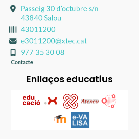
Passeig 30 d’octubre s/n
43840 Salou
43011200
e3011200@xtec.cat
977 35 30 08
Contacte
Enllaços educatius