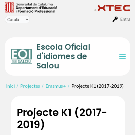
Vés
al
contingut
Entra
Escola Oficial
d'idiomes de
Mai
Salou
Men
Inici
Projectes
Erasmus+
Projecte K1 (2017-2019)
Projecte K1 (2017-
2019)