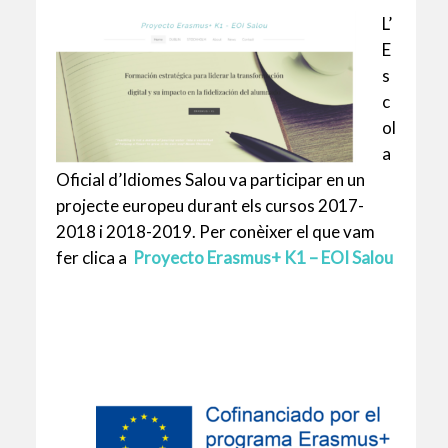
L’
E
s
c
ol
a
Oficial d’Idiomes Salou va participar en un
projecte europeu durant els cursos 2017-
2018 i 2018-2019. Per conèixer el que vam
fer clica a
Proyecto Erasmus+ K1 – EOI Salou