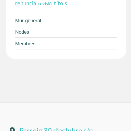
renuncia
títols
revisió
Mur general
Nodes
Membres
Passeig 30 d’octubre s/n