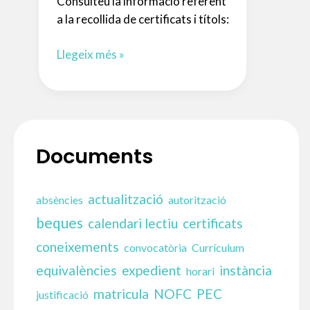
Consulteu la informació referent
a la recollida de certificats i títols:
RECOLLIDA
Llegeix més »
DE
CERTIFICATS
i
TÍTOLS
Documents
actualització
absències
autorització
beques
calendari lectiu
certificats
coneixements
convocatòria
Currículum
equivalències
expedient
instància
horari
matricula
NOFC
PEC
justificació