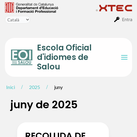
Vés
al
contingut
Entra
Escola Oficial
d'idiomes de
Mai
Salou
Men
Inici
2025
juny
juny de 2025
RECOLLIDA DE