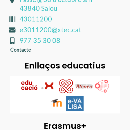
43840 Salou
43011200
e3011200@xtec.cat
977 35 30 08
Contacte
Enllaços educatius
Erasmus+