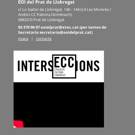
EOI del Prat de Llobregat
c/ Lo Gaiter de Llobregat, 140 - 144 (L9 Les Moreres /
Ambici CC Palmira Domènech)
08820 El Prat de Llobregat
93 370 96 97 eoielprat@xtec.cat (per temes de
Secretaria secretaria@eoidelprat.cat)
mapa
|
contacte