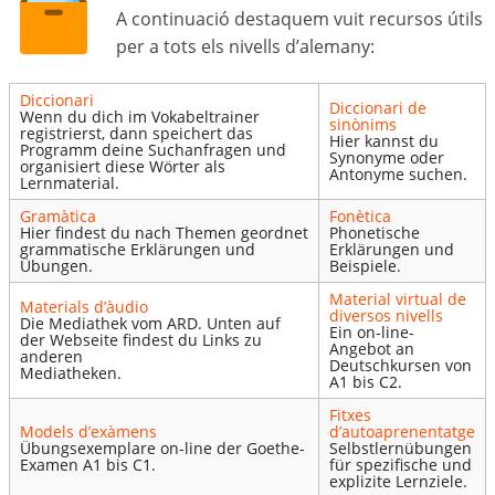
A continuació destaquem vuit recursos útils
per a tots els nivells d’alemany:
Diccionari
Diccionari de
Wenn du dich im Vokabeltrainer
sinònims
registrierst, dann speichert das
Hier kannst du
Programm deine Suchanfragen und
Synonyme oder
organisiert diese Wörter als
Antonyme suchen.
Lernmaterial.
Gramàtica
Fonètica
Hier findest du nach Themen geordnet
Phonetische
grammatische Erklärungen und
Erklärungen und
Übungen.
Beispiele.
Material virtual de
Materials d’àudio
diversos nivells
Die Mediathek vom ARD. Unten auf
Ein on-line-
der Webseite findest du Links zu
Angebot an
anderen
Deutschkursen von
Mediatheken.
A1 bis C2.
Fitxes
Models d’exàmens
d’autoaprenentatge
Übungsexemplare on-line der Goethe-
Selbstlernübungen
Examen A1 bis C1.
für spezifische und
explizite Lernziele.