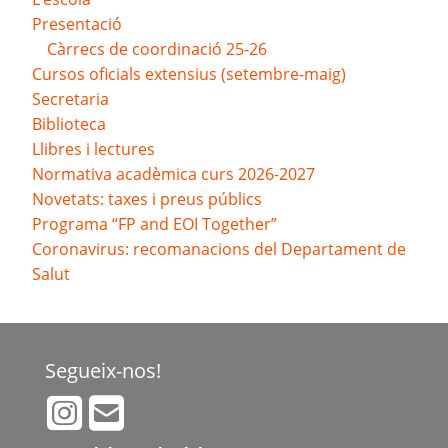
Presentació
Càrrecs de coordinació 25-26
Cursos oficials extensius (setembre-maig)
Secretaria
Biblioteca
Llibres i lectures
Normativa acadèmica curs 2026-2027
Novetats: taxes i preus públics
Programa “FP and EOI Together”
Coronavirus: recomanacions del Departament de
Salut
Segueix-nos!