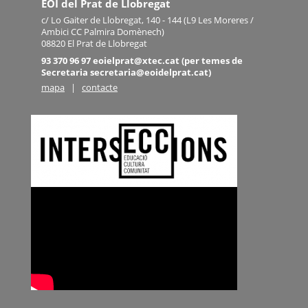
EOI del Prat de Llobregat
c/ Lo Gaiter de Llobregat, 140 - 144 (L9 Les Moreres /
Ambici CC Palmira Domènech)
08820 El Prat de Llobregat
93 370 96 97 eoielprat@xtec.cat (per temes de
Secretaria secretaria@eoidelprat.cat)
mapa
|
contacte