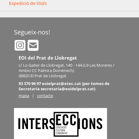
Expedició de títols
Segueix-nos!
EOI del Prat de Llobregat
c/ Lo Gaiter de Llobregat, 140 - 144 (L9 Les Moreres /
Ambici CC Palmira Domènech)
08820 El Prat de Llobregat
93 370 96 97 eoielprat@xtec.cat (per temes de
Secretaria secretaria@eoidelprat.cat)
mapa
|
contacte