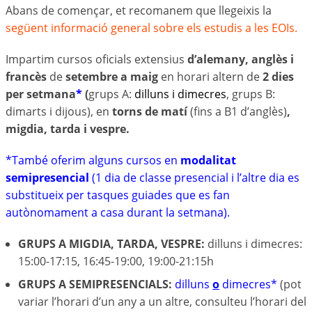
Abans de començar, et recomanem que llegeixis la
següent informació general sobre els estudis a les EOIs.
Impartim cursos oficials extensius
d’alemany, anglès i
francès
de
setembre a maig
en horari altern de
2 dies
per setmana
*
(
grups A:
dilluns i dimecres
, grups B:
dimarts i dijous), en
torns de matí
(fins a B1 d’anglès)
,
migdia, tarda i vespre.
*També oferim alguns cursos en
modalitat
semipresencial
(1 dia de classe presencial i l’altre dia es
substitueix per tasques guiades que es fan
autònomament a casa durant la setmana).
GRUPS A MIGDIA, TARDA, VESPRE:
dilluns i dimecres:
15:00-17:15, 16:45-19:00, 19:00-21:15h
GRUPS A SEMIPRESENCIALS:
dilluns
o
dimecres*
(pot
variar l’horari d’un any a un altre, consulteu l’horari del