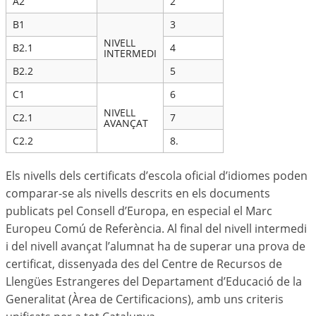
A2
2
B1
3
NIVELL
B2.1
4
INTERMEDI
B2.2
5
C1
6
NIVELL
C2.1
7
AVANÇAT
C2.2
8.
Els nivells dels certificats d’escola oficial d’idiomes poden
comparar-se als nivells descrits en els documents
publicats pel Consell d’Europa, en especial el Marc
Europeu Comú de Referència. Al final del nivell intermedi
i del nivell avançat l’alumnat ha de superar una prova de
certificat, dissenyada des del Centre de Recursos de
Llengües Estrangeres del Departament d’Educació de la
Generalitat (Àrea de Certificacions), amb uns criteris