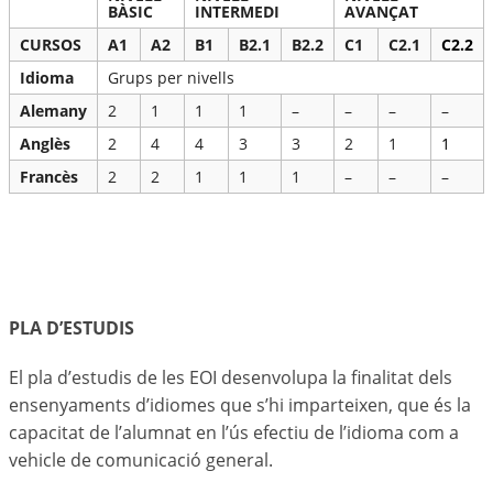
BÀSIC
INTERMEDI
AVANÇAT
CURSOS
A1
A2
B1
B2.1
B2.2
C1
C2.1
C2.2
Idioma
Grups per nivells
Alemany
2
1
1
1
–
–
–
–
Anglès
2
4
4
3
3
2
1
1
Francès
2
2
1
1
1
–
–
–
PLA D’ESTUDIS
El pla d’estudis de les EOI desenvolupa la finalitat dels
ensenyaments d’idiomes que s’hi imparteixen, que és la
capacitat de l’alumnat en l’ús efectiu de l’idioma com a
vehicle de comunicació general.