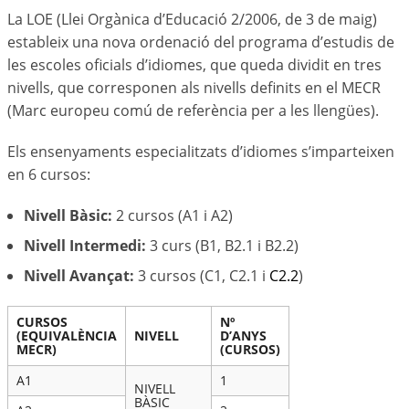
La LOE (Llei Orgànica d’Educació 2/2006, de 3 de maig)
estableix una nova ordenació del programa d’estudis de
les escoles oficials d’idiomes, que queda dividit en tres
nivells, que corresponen als nivells definits en el MECR
(Marc europeu comú de referència per a les llengües).
Els ensenyaments especialitzats d’idiomes s’imparteixen
en 6 cursos:
Nivell Bàsic:
2 cursos (A1 i A2)
Nivell Intermedi
:
3 curs (B1, B2.1 i B2.2)
Nivell Avançat:
3 cursos (C1, C2.1 i
C2.2
)
CURSOS
Nº
(EQUIVALÈNCIA
NIVELL
D’ANYS
MECR)
(CURSOS)
A1
1
NIVELL
BÀSIC