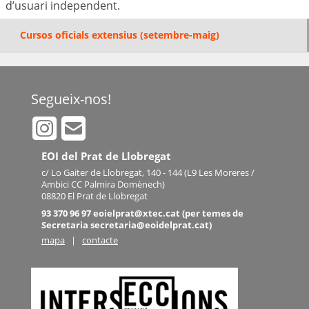
d’usuari independent.
Cursos oficials extensius (setembre-maig)
Segueix-nos!
EOI del Prat de Llobregat
c/ Lo Gaiter de Llobregat, 140 - 144 (L9 Les Moreres /
Ambici CC Palmira Domènech)
08820 El Prat de Llobregat
93 370 96 97 eoielprat@xtec.cat (per temes de
Secretaria secretaria@eoidelprat.cat)
mapa
|
contacte