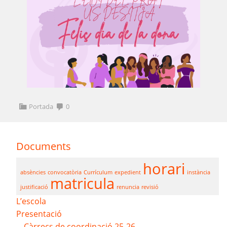
Portada
0
Documents
horari
absències
convocatòria
Currículum
expedient
instància
matricula
justificació
renuncia
revisió
L’escola
Presentació
Càrrecs de coordinació 25-26