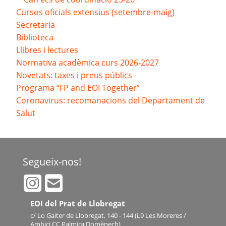
Cursos oficials extensius (setembre-maig)
Secretaria
Biblioteca
Llibres i lectures
Normativa acadèmica curs 2026-2027
Novetats: taxes i preus públics
Programa “FP and EOI Together”
Coronavirus: recomanacions del Departament de
Salut
Segueix-nos!
EOI del Prat de Llobregat
c/ Lo Gaiter de Llobregat, 140 - 144 (L9 Les Moreres /
Ambici CC Palmira Domènech)